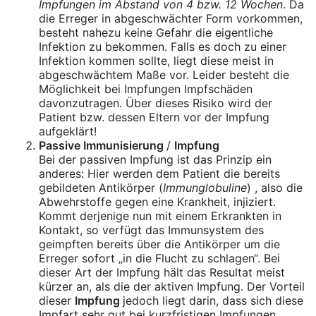
Impfungen im Abstand von 4 bzw. 12 Wochen
. Da
die Erreger in abgeschwächter Form vorkommen,
besteht nahezu keine Gefahr die eigentliche
Infektion zu bekommen. Falls es doch zu einer
Infektion kommen sollte, liegt diese meist in
abgeschwächtem Maße vor. Leider besteht die
Möglichkeit bei Impfungen Impfschäden
davonzutragen. Über dieses Risiko wird der
Patient bzw. dessen Eltern vor der Impfung
aufgeklärt!
Passive Immunisierung
/
Impfung
Bei der passiven Impfung ist das Prinzip ein
anderes: Hier werden dem Patient die bereits
gebildeten Antikörper (
Immunglobuline
) , also die
Abwehrstoffe gegen eine Krankheit, injiziert.
Kommt derjenige nun mit einem Erkrankten in
Kontakt, so verfügt das Immunsystem des
geimpften bereits über die Antikörper um die
Erreger sofort „in die Flucht zu schlagen“. Bei
dieser Art der Impfung hält das Resultat meist
kürzer an, als die der aktiven Impfung. Der Vorteil
dieser
Impfung
jedoch liegt darin, dass sich diese
Impfart sehr gut bei kurzfristigen Impfungen