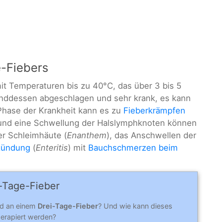
-Fiebers
t Temperaturen bis zu 40°C, das über 3 bis 5
enddessen abgeschlagen und sehr krank, es kann
 Phase der Krankheit kann es zu
Fieberkrämpfen
 und eine Schwellung der Halslymphknoten können
er Schleimhäute (
Enanthem
), das Anschwellen der
zündung
(
Enteritis
) mit
Bauchschmerzen beim
i-Tage-Fieber
ind an einem
Drei-Tage-Fieber
? Und wie kann dieses
erapiert werden?