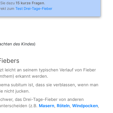
 Sie dazu
15 kurze Fragen
.
irekt zum
Test Drei-Tage-Fieber
achten des Kindes
)
Fiebers
t leicht an seinem typischen Verlauf von Fieber
anthem
) erkannt werden.
hema subitum ist, dass sie verblassen, wenn man
e nicht jucken.
 schwer, das Drei-Tage-Fieber von anderen
unterscheiden (z.B.
Masern
,
Röteln
,
Windpocken
,