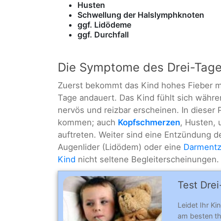
Husten
Schwellung der Halslymphknoten
ggf. Lidödeme
ggf. Durchfall
Die Symptome des Drei-Tage
Zuerst bekommt das Kind hohes Fieber mi
Tage andauert. Das Kind fühlt sich währ
nervös und reizbar erscheinen. In dieser
kommen; auch
Kopfschmerzen
, Husten,
auftreten. Weiter sind eine Entzündung d
Augenlider (Lidödem) oder eine
Darment
Kind
nicht seltene Begleiterscheinungen.
Test Dre
Leidet Ihr K
am besten th