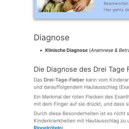
Beantworten
Hier gehts d
Diagnose
Klinische Diagnose
(
Anamnese & Betr
Die Diagnose des Drei Tage 
Das
Drei-Tage-Fieber
kann vom Kinderarz
und darauffolgendem Hautausschlag (
Ex
Ein Merkmal der roten Flecken des Exant
mit dem Finger auf sie drückt, und dass si
Durch diese Besonderheiten ist es nicht
Kinderkrankheiten mit Hautausschlag zu 
Ringelröteln
).