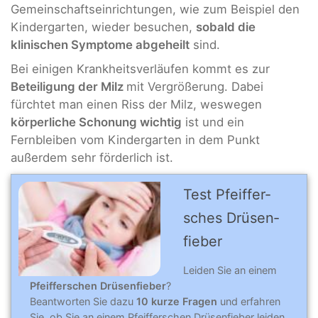
Gemeinschaftseinrichtungen, wie zum Beispiel den
Kindergarten, wieder besuchen,
sobald die
klinischen Symptome abgeheilt
sind.
Bei einigen Krankheitsverläufen kommt es zur
Beteiligung der Milz
mit Vergrößerung. Dabei
fürchtet man einen Riss
der Milz, weswegen
körperliche Schonung wichtig
ist und ein
Fernbleiben vom Kindergarten in dem Punkt
außerdem sehr förderlich ist.
Test Pfeiffer­
sches Drü­sen­
fieber
Leiden Sie an einem
Pfeifferschen Drüsenfieber
?
Beantworten Sie dazu
10 kurze Fragen
und erfahren
Sie, ob Sie an einem Pfeifferschen Drüsenfieber leiden