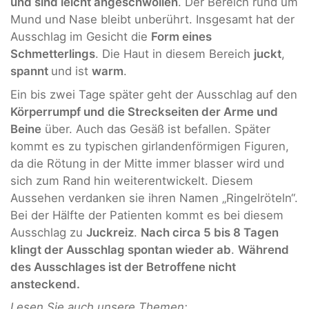
und sind leicht angeschwollen
. Der Bereich rund um
Mund und Nase bleibt unberührt. Insgesamt hat der
Ausschlag im Gesicht die
Form eines
Schmetterlings
. Die Haut in diesem Bereich
juckt
,
spannt
und ist
warm
.
Ein bis zwei Tage später geht der Ausschlag auf den
Körperrumpf und die Streckseiten der Arme und
Beine
über. Auch das Gesäß ist befallen. Später
kommt es zu typischen girlandenförmigen Figuren,
da die Rötung in der Mitte immer blasser wird und
sich zum Rand hin weiterentwickelt. Diesem
Aussehen verdanken sie ihren Namen „Ringelröteln“.
Bei der Hälfte der Patienten kommt es bei diesem
Ausschlag zu
Juckreiz
.
Nach circa 5 bis 8 Tagen
klingt der Ausschlag spontan wieder ab
.
Während
des Ausschlages ist der Betroffene nicht
ansteckend.
Lesen Sie auch unsere Themen: