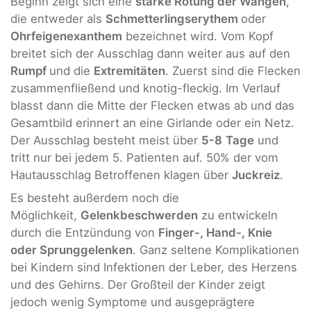
Beginn zeigt sich eine
starke Rötung der Wangen
,
die entweder als
Schmetterlingserythem
oder
Ohrfeigenexanthem
bezeichnet wird. Vom Kopf
breitet sich der Ausschlag dann weiter aus auf den
Rumpf
und die
Extremitäten
. Zuerst sind die Flecken
zusammenfließend und knotig-fleckig. Im Verlauf
blasst dann die Mitte der Flecken etwas ab und das
Gesamtbild erinnert an eine Girlande oder ein Netz.
Der Ausschlag besteht meist über
5-8
Tage
und
tritt nur bei jedem 5. Patienten auf. 50% der vom
Hautausschlag Betroffenen klagen über
Juckreiz
.
Es besteht außerdem noch die
Möglichkeit,
Gelenkbeschwerden
zu entwickeln
durch die Entzündung von
Finger-, Hand-, Knie
oder Sprunggelenken
. Ganz seltene Komplikationen
bei Kindern sind Infektionen der Leber, des Herzens
und des Gehirns. Der Großteil der Kinder zeigt
jedoch wenig Symptome und ausgeprägtere