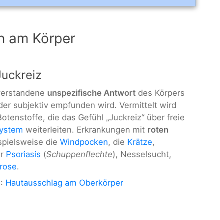
en am Körper
Juckreiz
 verstandene
unspezifische Antwort
des Körpers
der subjektiv empfunden wird. Vermittelt wird
tenstoffe, die das Gefühl „Juckreiz“ über freie
ystem
weiterleiten. Erkrankungen mit
roten
spielsweise die
Windpocken
, die
Krätze
,
er
Psoriasis
(
Schuppenflechte
), Nesselsucht,
lrose
.
n
:
Hautausschlag am Oberkörper