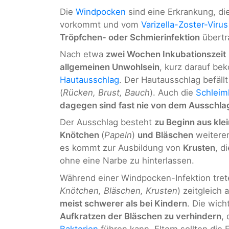
Die
Windpocken
sind eine Erkrankung, di
vorkommt und vom
Varizella-Zoster-Virus
Tröpfchen- oder Schmierinfektion
übertr
Nach etwa
zwei Wochen Inkubationszeit
allgemeinen Unwohlsein
, kurz darauf be
Hautausschlag
. Der Hautausschlag befäll
(
Rücken, Brust, Bauch
). Auch die
Schleim
dagegen sind fast nie von dem Ausschla
Der Ausschlag besteht
zu Beginn aus kle
Knötchen
(
Papeln
)
und Bläschen
weiteren
es kommt zur Ausbildung von
Krusten
, d
ohne eine Narbe zu hinterlassen.
Während einer Windpocken-Infektion tret
Knötchen, Bläschen, Krusten
) zeitgleich
meist schwerer als bei Kindern
. Die wich
Aufkratzen der Bläschen zu verhindern
,
Bakterien
führen kann. Eltern sollten die 