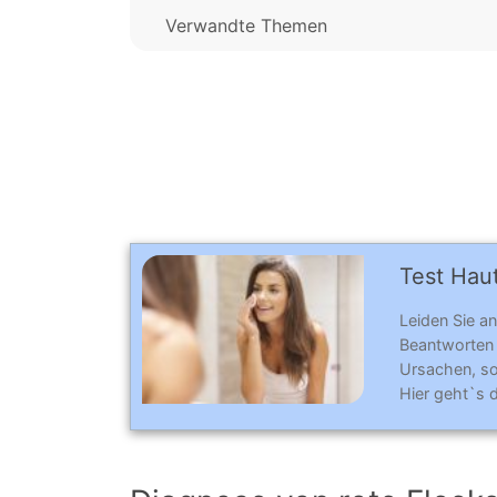
Verwandte Themen
Test Haut
Leiden Sie a
Beantworten 
Ursachen, so
Hier geht`s 