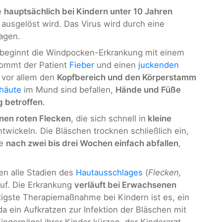
e
hauptsächlich bei Kindern unter 10 Jahren
ausgelöst wird. Das Virus wird durch eine
agen.
beginnt die Windpocken-Erkrankung mit einem
kommt der Patient
Fieber
und einen
juckenden
t vor allem den
Kopfbereich und den Körperstamm
häute
im Mund sind befallen,
Hände und Füße
g betroffen
.
inen roten Flecken
, die sich schnell in
kleine
twickeln. Die Bläschen trocknen schließlich ein,
ie
nach zwei bis drei Wochen einfach abfallen
,
en alle Stadien des
Hautausschlages
(
Flecken,
 auf. Die Erkrankung
verläuft bei Erwachsenen
tigste Therapiemaßnahme bei Kindern ist es, ein
 da ein Aufkratzen zur Infektion der Bläschen mit
Fingernägel ihrer Kinder kürzen, der Kinderarzt