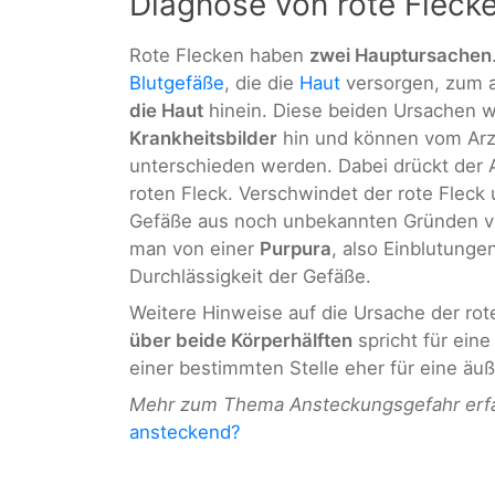
Diagnose von rote Fleck
Rote Flecken haben
zwei Hauptursachen
Blutgefäße
, die die
Haut
versorgen, zum 
die Haut
hinein. Diese beiden Ursachen 
Krankheitsbilder
hin und können vom Arzt
unterschieden werden. Dabei drückt der A
roten Fleck. Verschwindet der rote Fleck 
Gefäße aus noch unbekannten Gründen vor.
man von einer
Purpura
, also Einblutunge
Durchlässigkeit der Gefäße.
Weitere Hinweise auf die Ursache der rote
über beide Körperhälften
spricht für ein
einer bestimmten Stelle eher für eine äu
Mehr zum Thema Ansteckungsgefahr erfah
ansteckend?