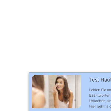
Test Haut
Leiden Sie a
Beantworten
Ursachen, so
Hier geht`s 