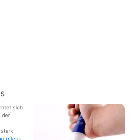
is
chtet sich
 der
 stark
utpflege