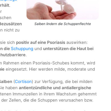
rhält
.
r
ischen
dezusätzen
Salben lindern die Schuppenflechte
n nicht zu
sie sich
positiv auf eine Psoriasis
auswirken:
en die
Schuppung
und
unterstützen die Haut bei
chutzbarriere
.
m Rahmen einen Psoriasis-Schubes kommt, wird
pie
eingesetzt. Hier werden milde, moderate und
Salben
(
Cortison
) zur Verfügung, die bei milden
Sie haben
antientzündliche und antiallergische
eratenen Immunzellen in ihrem Wachstum gehemmt
l der Zellen, die die Schuppen verursachen bzw.