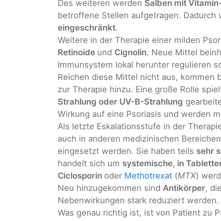
Des weiteren werden
Salben mit Vitami
betroffene Stellen aufgetragen. Dadurc
eingeschränkt
.
Weitere in der Therapie einer milden Pso
Retinoide
und
Cignolin
. Neue Mittel bein
Immunsystem lokal herunter regulieren so
Reichen diese Mittel nicht aus, kommen
zur Therapie hinzu. Eine große Rolle spiel
Strahlung oder UV-B-Strahlung
gearbeite
Wirkung auf eine Psoriasis und werden m
Als letzte Eskalationsstufe in der Therapi
auch in anderen medizinischen Bereiche
eingesetzt werden. Sie haben teils
sehr 
handelt sich um
systemische, in Tablette
Ciclosporin
oder
Methotrexat
(
MTX
) werd
Neu hinzugekommen sind
Antikörper
, di
Nebenwirkungen stark reduziert werden.
Was genau richtig ist, ist von Patient zu 