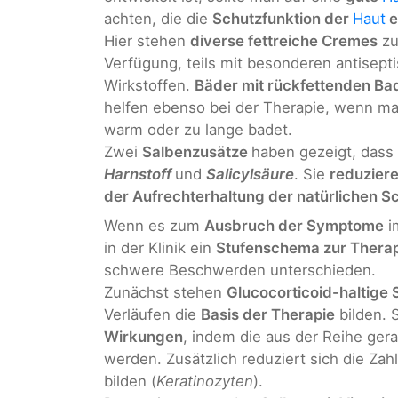
achten, die die
Schutzfunktion der
Haut
e
Hier stehen
diverse fettreiche Cremes
zu
Verfügung, teils mit besonderen antisept
Wirkstoffen.
Bäder mit rückfettenden Ba
helfen ebenso bei der Therapie, wenn ma
warm oder zu lange badet.
Zwei
Salbenzusätze
haben gezeigt, dass 
Harnstoff
und
Salicylsäure
. Sie
reduzier
der Aufrechterhaltung der natürlichen S
Wenn es zum
Ausbruch der Symptome
i
in der Klinik ein
Stufenschema zur Thera
schwere Beschwerden unterschieden.
Zunächst stehen
Glucocorticoid-haltige 
Verläufen die
Basis der Therapie
bilden. 
Wirkungen
, indem die aus der Reihe g
werden. Zusätzlich reduziert sich die Zah
bilden (
Keratinozyten
).