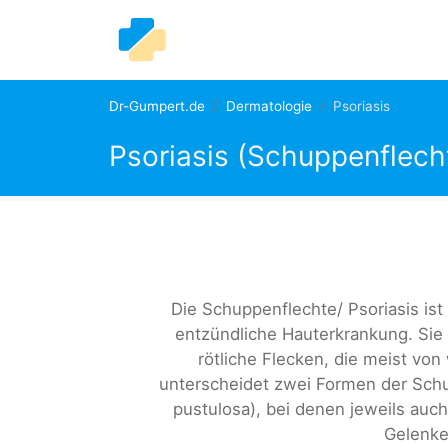
Dr-Gumpert.de
Dermatologie
Psoriasis
Psoriasis (Schuppenflech
Die Schuppenflechte/ Psoriasis ist 
entzündliche Hauterkrankung. Sie
rötliche Flecken, die meist vo
unterscheidet zwei Formen der Schup
pustulosa), bei denen jeweils auc
Gelenke