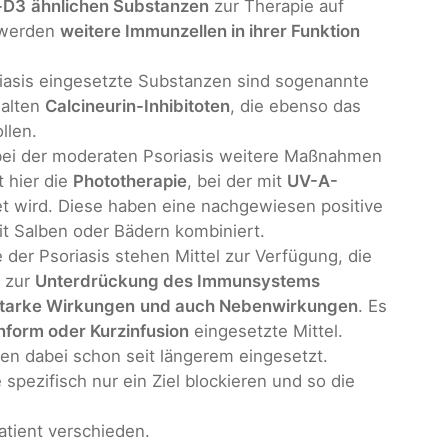
n-D3
ähnlichen Substanzen
zur Therapie auf
h werden
weitere Immunzellen in ihrer Funktion
riasis eingesetzte Substanzen sind sogenannte
halten
Calcineurin-Inhibitoten
, die ebenso das
llen.
 bei der moderaten Psoriasis weitere Maßnahmen
t hier die
Phototherapie
, bei der mit
UV-A-
t wird. Diese haben eine nachgewiesen positive
it Salben oder Bädern kombiniert.
e der Psoriasis stehen Mittel zur Verfügung, die
n zur
Unterdrückung des Immunsystems
starke Wirkungen
und auch Nebenwirkungen
. Es
nform oder Kurzinfusion
eingesetzte Mittel.
en dabei schon seit längerem eingesetzt.
e spezifisch nur ein Ziel blockieren und so die
Patient verschieden.