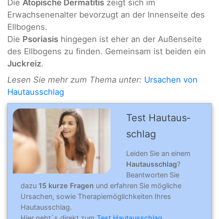
Die
Atopische Dermatitis
zeigt sich im
Erwachsenenalter bevorzugt an der Innenseite des
Ellbogens.
Die
Psoriasis
hingegen ist eher an der Außenseite
des Ellbogens zu finden. Gemeinsam ist beiden ein
Juckreiz
.
Lesen Sie mehr zum Thema unter:
Ursachen von
Hautausschlag
Test Hautaus­
schlag
Leiden Sie an einem
Hautausschlag
?
Beantworten Sie
dazu
15 kurze Fragen
und erfahren Sie mögliche
Ursachen, sowie Therapiemöglichkeiten Ihres
Hautausschlag.
Hier geht`s direkt zum
Test Hautausschlag