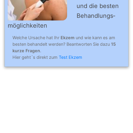
und die bes­ten
Be­hand­lungs­
mög­lich­kei­ten
Welche Ursache hat Ihr
Ekzem
und wie kann es am
besten behandelt werden? Beantworten Sie dazu
15
kurze Fragen
.
Hier geht´s direkt zum
Test Ekzem