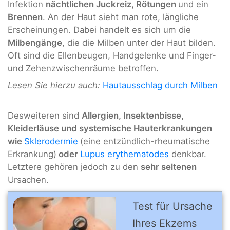
Infektion
nächtlichen Juckreiz, Rötungen
und ein
Brennen
. An der Haut sieht man rote, längliche
Erscheinungen. Dabei handelt es sich um die
Milbengänge
, die die Milben unter der Haut bilden.
Oft sind die Ellenbeugen, Handgelenke und Finger-
und Zehenzwischenräume betroffen.
Lesen Sie hierzu auch:
Hautausschlag durch Milben
Desweiteren sind
Allergien, Insektenbisse,
Kleiderläuse und systemische Hauterkrankungen
wie
Sklerodermie
(eine entzündlich-rheumatische
Erkrankung)
oder
Lupus erythematodes
denkbar.
Letztere gehören jedoch zu den
sehr seltenen
Ursachen.
Test für Ursache
Ihres Ek­zems