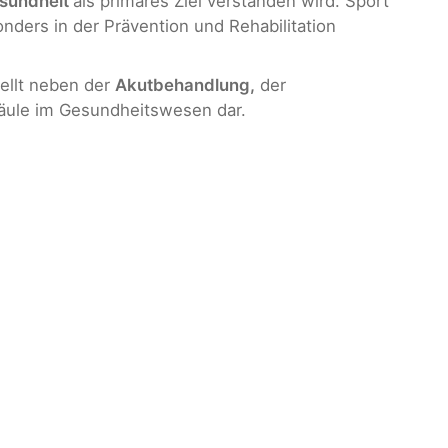
esundheit
als primäres Ziel verstanden wird. Sport
nders in der Prävention und Rehabilitation
tellt neben der
Akutbehandlung,
der
Säule im Gesundheitswesen dar.