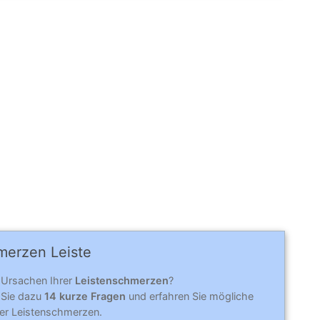
merzen Leiste
 Ursachen Ihrer
Leistenschmerzen
?
 Sie dazu
14 kurze Fragen
und erfahren Sie mögliche
er Leistenschmerzen.