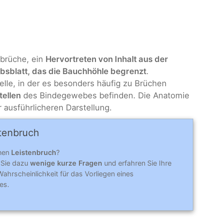
dbrüche, ein
Hervortreten von Inhalt aus der
sblatt, das die Bauchhöhle begrenzt
.
elle, in der es besonders häufig zu Brüchen
tellen
des Bindegewebes befinden. Die Anatomie
r ausführlicheren Darstellung.
ten­bruch
inen
Leistenbruch
?
 Sie dazu
wenige kurze Fragen
und erfahren Sie Ihre
ahrscheinlichkeit für das Vorliegen eines
es.