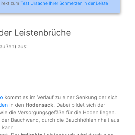
direkt zum
Test Ursache Ihrer Schmerzen in der Leiste
 der Leistenbrüche
außen) aus:
yo
kommt es im Verlauf zu einer Senkung der sich
den
in den
Hodensack
. Dabei bildet sich der
wie die Versorgungsgefäße für die Hoden liegen.
n der Bauchwand, durch die Bauchhöhleninhalt aus
n kann.