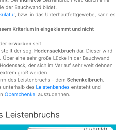
nnt. Der
indirekte
Leistenbruch wird durch eine
nie der Bauchwand bildet.
ulatur
, bzw. in das Unterhautfettgewebe, kann es
esem Kriterium in eingeklemmt und nicht
der
erworben
seit.
stellt der sog.
Hodensackbruch
dar. Dieser wird
t. Über eine sehr große Lücke in der Bauchwand
 Hodensack, der sich im Verlauf sehr weit dehnen
 extrem groß werden.
orm des Leistenbruchs - dem
Schenkelbruch
.
ie unterhalb des
Leistenbandes
entsteht und
en
Oberschenkel
auszudehnen.
s Leistenbruchs