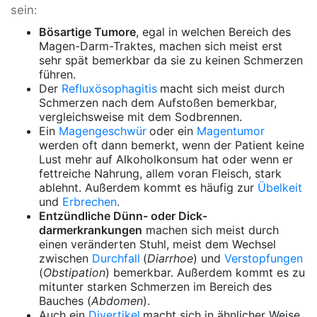
sein:
Bösartige Tumore
, egal in welchen Bereich des
Magen-Darm-Traktes, machen sich meist erst
sehr spät bemerkbar da sie zu keinen Schmerzen
führen.
Der
Refluxösophagitis
macht sich meist durch
Schmerzen nach dem Aufstoßen bemerkbar,
vergleichsweise mit dem Sodbrennen.
Ein
Magengeschwür
oder ein
Magentumor
werden oft dann bemerkt, wenn der Patient keine
Lust mehr auf Alkoholkonsum hat oder wenn er
fettreiche Nahrung, allem voran Fleisch, stark
ablehnt. Außerdem kommt es häufig zur
Übelkeit
und
Erbrechen
.
Entzündliche Dünn- oder Dick-
darmerkrankungen
machen sich meist durch
einen veränderten Stuhl, meist dem Wechsel
zwischen
Durchfall
(
Diarrhoe
) und
Verstopfungen
(
Obstipation
) bemerkbar. Außerdem kommt es zu
mitunter starken Schmerzen im Bereich des
Bauches (
Abdomen
).
Auch ein
Divertikel
macht sich in ähnlicher Weise