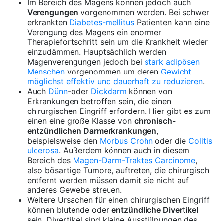
Im Bereich des Magens können jedoch auch
Verengungen
vorgenommen werden. Bei schwer
erkrankten
Diabetes-mellitus
Patienten kann eine
Verengung des Magens ein enormer
Therapiefortschritt sein um die Krankheit wieder
einzudämmen. Hauptsächlich werden
Magenverengungen jedoch bei
stark adipösen
Menschen
vorgenommen um deren
Gewicht
möglichst effektiv und dauerhaft zu reduzieren
.
Auch
Dünn
-oder
Dickdarm
können von
Erkrankungen betroffen sein, die einen
chirurgischen Eingriff erfordern. Hier gibt es zum
einen eine große Klasse von
chronisch-
entzündlichen Darmerkrankungen
,
beispielsweise den
Morbus Crohn
oder die
Colitis
ulcerosa
. Außerdem können auch in diesem
Bereich des
Magen-Darm-Traktes Carcinome
,
also bösartige Tumore, auftreten, die chirurgisch
entfernt werden müssen damit sie nicht auf
anderes Gewebe streuen.
Weitere Ursachen für einen chirurgischen Eingriff
können blutende oder
entzündliche Divertikel
sein. Divertikel sind kleine Ausstülpungen des