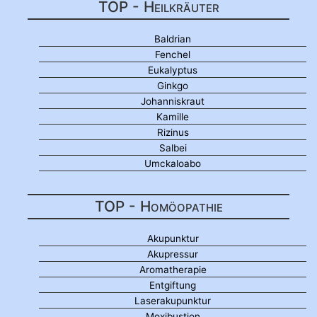
TOP - Heilkräuter
Baldrian
Fenchel
Eukalyptus
Ginkgo
Johanniskraut
Kamille
Rizinus
Salbei
Umckaloabo
TOP - Homöopathie
Akupunktur
Akupressur
Aromatherapie
Entgiftung
Laserakupunktur
Moxibustion