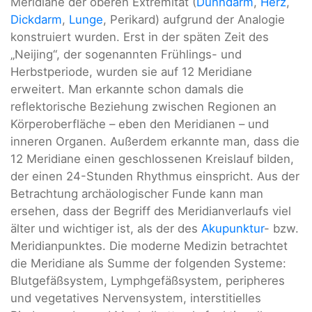
Meridiane der oberen Extremität (
Dünndarm
,
Herz
,
Dickdarm
,
Lunge
, Perikard) aufgrund der Analogie
konstruiert wurden. Erst in der späten Zeit des
„Neijing“, der sogenannten Frühlings- und
Herbstperiode, wurden sie auf 12 Meridiane
erweitert. Man erkannte schon damals die
reflektorische Beziehung zwischen Regionen an
Körperoberfläche – eben den Meridianen – und
inneren Organen. Außerdem erkannte man, dass die
12 Meridiane einen geschlossenen Kreislauf bilden,
der einen 24-Stunden Rhythmus einspricht. Aus der
Betrachtung archäologischer Funde kann man
ersehen, dass der Begriff des Meridianverlaufs viel
älter und wichtiger ist, als der des
Akupunktur
- bzw.
Meridianpunktes. Die moderne Medizin betrachtet
die Meridiane als Summe der folgenden Systeme:
Blutgefäßsystem, Lymphgefäßsystem, peripheres
und vegetatives Nervensystem, interstitielles