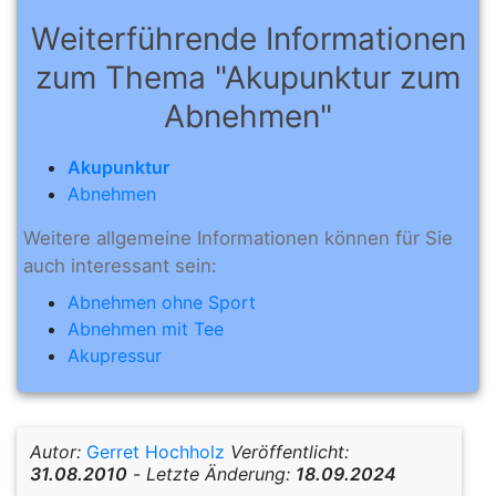
Weiterführende Informationen
zum Thema "Akupunktur zum
Abnehmen"
Akupunktur
Abnehmen
Weitere allgemeine Informationen können für Sie
auch interessant sein:
Abnehmen ohne Sport
Abnehmen mit Tee
Akupressur
Autor:
Gerret Hochholz
Veröffentlicht:
31.08.2010
-
Letzte Änderung:
18.09.2024