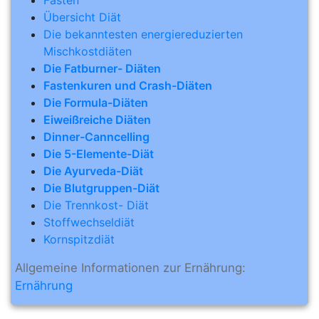
Fasten
Übersicht Diät
Die bekanntesten energiereduzierten
Mischkostdiäten
Die Fatburner- Diäten
Fastenkuren und Crash-Diäten
Die Formula-Diäten
Eiweißreiche Diäten
Dinner-Canncelling
Die 5-Elemente-Diät
Die Ayurveda-Diät
Die Blutgruppen-Diät
Die Trennkost- Diät
Stoffwechseldiät
Kornspitzdiät
Allgemeine Informationen zur Ernährung:
Ernährung