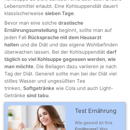
Lebensmittel erlaubt. Eine Kohlsuppendiät dauert
klassischerweise
sieben Tage
.
Bevor man eine solche
drastische
Ernährungsumstellung
beginnt, sollte man auf
jeden Fall
Rücksprache mit dem Hausarzt
halten
und die Diät und das eigene Wohlbefinden
überwachen lassen. Bei der Kohlsuppendiät
darf
täglich so viel Kohlsuppe gegessen werden, wie
man möchte
. Die Beilagen dazu variieren je nach
Tag der Diät. Generell sollte man bei der Diät viel
stilles Wasser und ungesüßten Tee
trinken,
Softgetränke
wie Cola und auch Light-
Getränke
sind tabu
.
Test Ernährung
Wie gesund ist Ihre
Ernährung
? Was