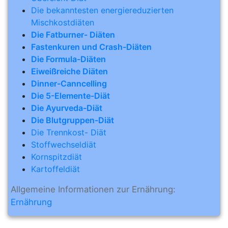
Die bekanntesten energiereduzierten
Mischkostdiäten
Die Fatburner- Diäten
Fastenkuren und Crash-Diäten
Die Formula-Diäten
Eiweißreiche Diäten
Dinner-Canncelling
Die 5-Elemente-Diät
Die Ayurveda-Diät
Die Blutgruppen-Diät
Die Trennkost- Diät
Stoffwechseldiät
Kornspitzdiät
Kartoffeldiät
Allgemeine Informationen zur Ernährung:
Ernährung