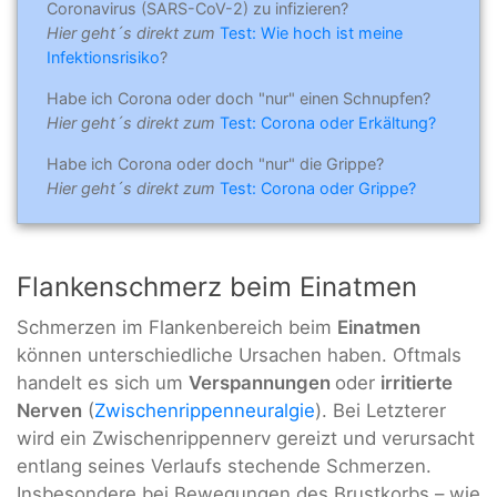
Coronavirus (SARS-CoV-2) zu infizieren?
Hier geht´s direkt zum
Test: Wie hoch ist meine
Infektionsrisiko
?
Habe ich Corona oder doch "nur" einen Schnupfen?
Hier geht´s direkt zum
Test: Corona oder Erkältung?
Habe ich Corona oder doch "nur" die Grippe?
Hier geht´s direkt zum
Test: Corona oder Grippe?
Flankenschmerz beim Einatmen
Schmerzen im Flankenbereich beim
Einatmen
können unterschiedliche Ursachen haben. Oftmals
handelt es sich um
Verspannungen
oder
irritierte
Nerven
(
Zwischenrippenneuralgie
). Bei Letzterer
wird ein Zwischenrippennerv gereizt und verursacht
entlang seines Verlaufs stechende Schmerzen.
Insbesondere bei Bewegungen des Brustkorbs – wie