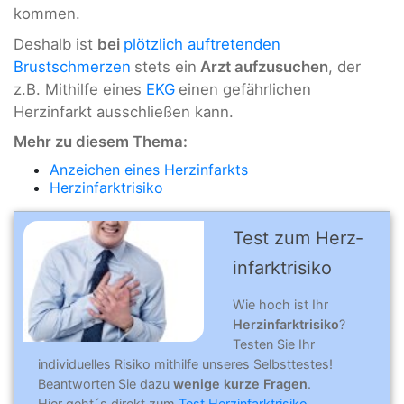
kommen.
Deshalb ist
bei
plötzlich auftretenden
Brustschmerzen
stets ein
Arzt aufzusuchen
, der
z.B. Mithilfe eines
EKG
einen gefährlichen
Herzinfarkt ausschließen kann.
Mehr zu diesem Thema:
Anzeichen eines Herzinfarkts
Herzinfarktrisiko
Test zum Herz­
infarkt­risiko
Wie hoch ist Ihr
Herzinfarktrisiko
?
Testen Sie Ihr
individuelles Risiko mithilfe unseres Selbsttestes!
Beantworten Sie dazu
wenige kurze Fragen
.
Hier geht´s direkt zum
Test Herzinfarktrisiko