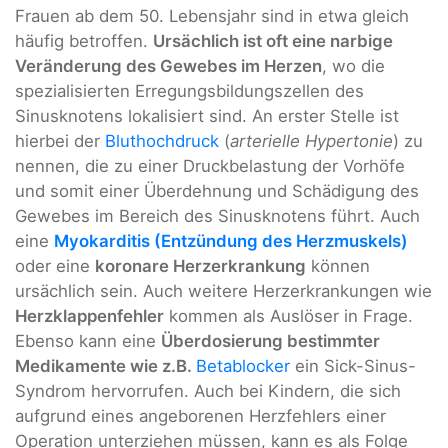
Frauen ab dem 50. Lebensjahr sind in etwa gleich
häufig betroffen.
Ursächlich ist oft eine narbige
Veränderung des Gewebes im Herzen
, wo die
spezialisierten Erregungsbildungszellen des
Sinusknotens lokalisiert sind. An erster Stelle ist
hierbei der
Bluthochdruck
(
arterielle Hypertonie
) zu
nennen, die zu einer Druckbelastung der Vorhöfe
und somit einer Überdehnung und Schädigung des
Gewebes im Bereich des Sinusknotens führt. Auch
eine
Myokarditis (Entzündung des Herzmuskels)
oder eine
koronare Herzerkrankung
können
ursächlich sein. Auch weitere Herzerkrankungen wie
Herzklappenfehler
kommen als Auslöser in Frage.
Ebenso kann eine
Überdosierung bestimmter
Medikamente wie z.B.
Betablocker
ein Sick-Sinus-
Syndrom hervorrufen. Auch bei Kindern, die sich
aufgrund eines angeborenen Herzfehlers einer
Operation unterziehen müssen, kann es als Folge