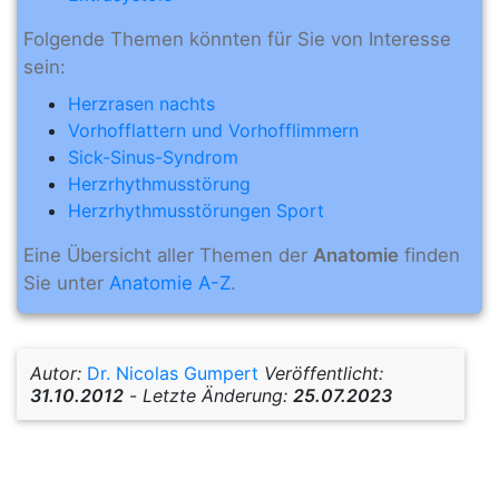
Folgende Themen könnten für Sie von Interesse
sein:
Herzrasen nachts
Vorhofflattern und Vorhofflimmern
Sick-Sinus-Syndrom
Herzrhythmusstörung
Herzrhythmusstörungen Sport
Eine Übersicht aller Themen der
Anatomie
finden
Sie unter
Anatomie A-Z
.
Autor:
Dr. Nicolas Gumpert
Veröffentlicht:
31.10.2012
-
Letzte Änderung:
25.07.2023