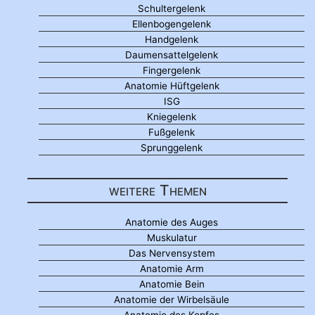
Schultergelenk
Ellenbogengelenk
Handgelenk
Daumensattelgelenk
Fingergelenk
Anatomie Hüftgelenk
ISG
Kniegelenk
Fußgelenk
Sprunggelenk
weitere Themen
Anatomie des Auges
Muskulatur
Das Nervensystem
Anatomie Arm
Anatomie Bein
Anatomie der Wirbelsäule
Anatomie des Kopfes