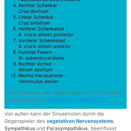
Rechter Schenkel -
Crus dextrum
Linker Schenkel -
Crus sinistrum
Hinterer Schenkelast -
R. cruris sinistri posterior
Vorderer Schenkelast -
R. cruris sinistri anterior
Purkinje Fasern -
Rr. subendocardiales
Rechter Vorhof -
Atrium dextrum
Rechte Herzkammer -
Ventriculus dexter
Eine Übersicht aller Abbildungen von Dr-Gumpert
finden Sie unter:
medizinische Abbildungen
Von außen kann der Sinusknoten durch die
Gegenspieler des
vegetativen Nervensystems
,
Sympathikus
und
Parasympathikus
, beeinflusst