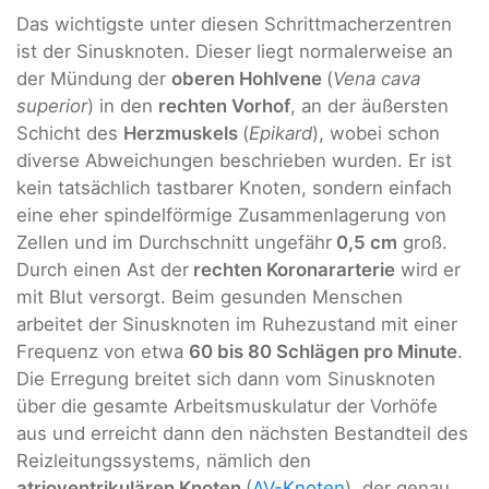
Das wichtigste unter diesen Schrittmacherzentren
ist der Sinusknoten. Dieser liegt normalerweise an
der Mündung der
oberen Hohlvene
(
Vena cava
superior
) in den
rechten Vorhof
, an der äußersten
Schicht des
Herzmuskels
(
Epikard
), wobei schon
diverse Abweichungen beschrieben wurden. Er ist
kein tatsächlich tastbarer Knoten, sondern einfach
eine eher spindelförmige Zusammenlagerung von
Zellen und im Durchschnitt ungefähr
0,5 cm
groß.
Durch einen Ast der
rechten Koronararterie
wird er
mit Blut versorgt. Beim gesunden Menschen
arbeitet der Sinusknoten im Ruhezustand mit einer
Frequenz von etwa
60 bis 80 Schlägen pro Minute
.
Die Erregung breitet sich dann vom Sinusknoten
über die gesamte Arbeitsmuskulatur der Vorhöfe
aus und erreicht dann den nächsten Bestandteil des
Reizleitungssystems, nämlich den
atrioventrikulären Knoten
(
AV-Knoten
), der genau