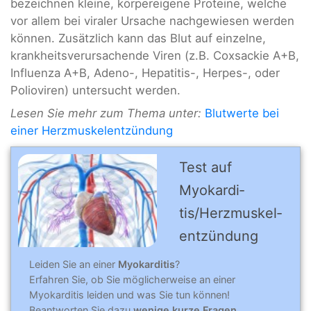
bezeichnen kleine, körpereigene Proteine, welche
vor allem bei viraler Ursache nachgewiesen werden
können. Zusätzlich kann das Blut auf einzelne,
krankheitsverursachende Viren (z.B. Coxsackie A+B,
Influenza A+B, Adeno-, Hepatitis-, Herpes-, oder
Polioviren) untersucht werden.
Lesen Sie mehr zum Thema unter:
Blutwerte bei
einer Herzmuskelentzündung
Test auf
Myokardi­
tis/Herz­muskel­
entzün­dung
Leiden Sie an einer
Myokarditis
?
Erfahren Sie, ob Sie möglicherweise an einer
Myokarditis leiden und was Sie tun können!
Beantworten Sie dazu
wenige kurze Fragen
.