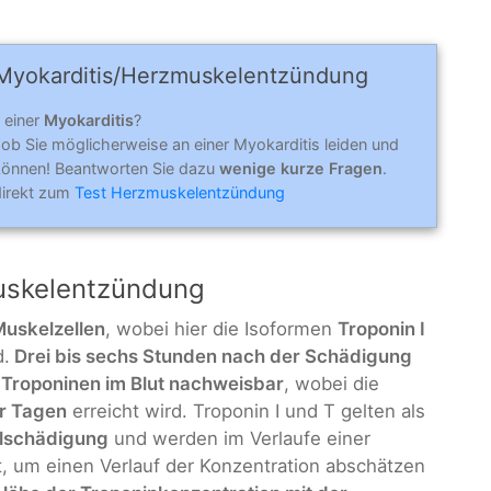
Myokardi­tis/Herz­muskel­entzün­dung
 einer
Myokarditis
?
 ob Sie möglicherweise an einer Myokarditis leiden und
können! Beantworten Sie dazu
wenige kurze Fragen
.
direkt zum
Test Herzmuskelentzündung
muskelentzündung
Muskelzellen
, wobei hier die Isoformen
Troponin I
d.
Drei bis sechs Stunden nach der Schädigung
n Troponinen im Blut nachweisbar
, wobei die
er Tagen
erreicht wird. Troponin I und T gelten als
elschädigung
und werden im Verlaufe einer
, um einen Verlauf der Konzentration abschätzen