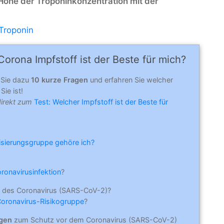
e Höhe der Troponinkonzentration mit der
Troponin
orona Impfstoff ist der Beste für mich?
 Sie dazu
10 kurze Fragen
und erfahren Sie welcher
Sie ist!
direkt zum
Test: Welcher Impfstoff ist der Beste für
risierungsgruppe gehöre ich?
oronavirusinfektion
?
 des Coronavirus (SARS-CoV-2)?
Coronavirus-Risikogruppe
?
ngen
zum Schutz vor dem Coronavirus (SARS-CoV-2)