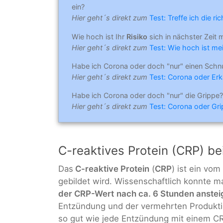
ein?
Hier geht´s direkt zum
Test: Treffe ich die r
Wie hoch ist Ihr
Risiko
sich in nächster Zeit 
Hier geht´s direkt zum
Test: Wie hoch ist mei
Habe ich Corona oder doch "nur" einen Schn
Hier geht´s direkt zum
Test: Corona oder Erk
Habe ich Corona oder doch "nur" die Grippe?
Hier geht´s direkt zum
Test: Corona oder Gr
C-reaktives Protein (CRP) b
Das
C-reaktive Protein
(
CRP
) ist ein vom
gebildet wird. Wissenschaftlich konnte m
der CRP-Wert
nach ca. 6 Stunden anstei
Entzündung und der vermehrten Produktion
so gut wie jede Entzündung mit einem CR