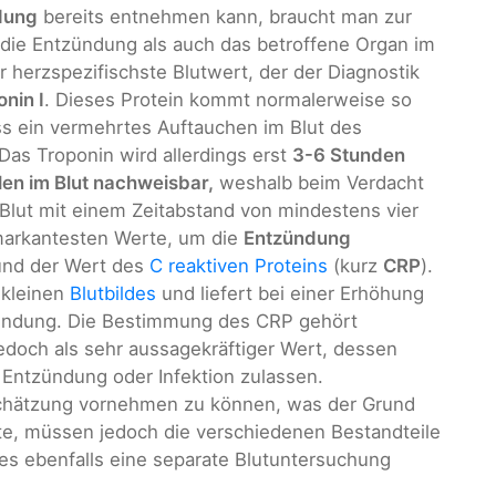
dung
bereits entnehmen kann, braucht man zur
 die Entzündung als auch das betroffene Organ im
r herzspezifischste Blutwert, der der Diagnostik
nin I
. Dieses Protein kommt normalerweise so
ss ein vermehrtes Auftauchen im Blut des
Das Troponin wird allerdings erst
3-6 Stunden
en im Blut nachweisbar,
weshalb beim Verdacht
Blut mit einem Zeitabstand von mindestens vier
arkantesten Werte, um die
Entzündung
und der Wert des
C reaktiven Proteins
(kurz
CRP
).
 kleinen
Blutbildes
und liefert bei einer Erhöhung
tzündung. Die Bestimmung des CRP gehört
 jedoch als sehr aussagekräftiger Wert, dessen
 Entzündung oder Infektion zulassen.
chätzung vornehmen zu können, was der Grund
e, müssen jedoch die verschiedenen Bestandteile
s ebenfalls eine separate Blutuntersuchung