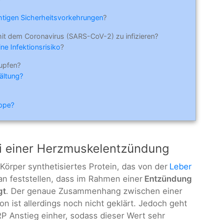
ichtigen Sicherheitsvorkehrungen
?
mit dem Coronavirus (SARS-CoV-2) zu infizieren?
ne Infektionsrisiko
?
upfen?
ältung?
ippe?
ei einer Herzmuskelentzündung
 Körper synthetisiertes Protein, das von der
Leber
an feststellen, dass im Rahmen einer
Entzündung
gt
. Der genaue Zusammenhang zwischen einer
 ist allerdings noch nicht geklärt. Jedoch geht
P Anstieg einher, sodass dieser Wert sehr