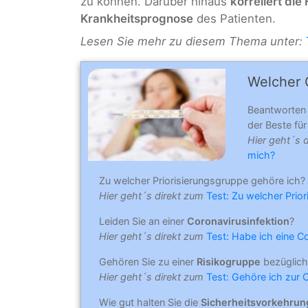
zu können. Darüber hinaus
korreliert di
Krankheitsprognose
des Patienten.
Lesen Sie mehr zu diesem Thema unter:
Welcher C
Beantworten
der Beste für 
Hier geht´s 
mich?
Zu welcher Priorisierungsgruppe gehöre ich?
Hier geht´s direkt zum
Test: Zu welcher Prio
Leiden Sie an einer
Coronavirusinfektion
?
Hier geht´s direkt zum
Test: Habe ich eine C
Gehören Sie zu einer
Risikogruppe
bezüglich
Hier geht´s direkt zum
Test: Gehöre ich zur 
Wie gut halten Sie die
Sicherheitsvorkehru