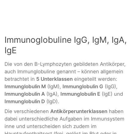
Immunoglobuline IgG, IgM, IgA,
IgE
Die von den B-Lymphozyten gebildeten Antikörper,
auch Immunglobuline genannt – können allgemein
betrachtet in
5 Unterklassen
eingeteilt werden:
Immunglobulin M
(IgM),
Immunglobulin G
(IgG),
Immunglobulin A
(IgA),
Immunglobulin E
(IgE) und
Immunglobulin D
(IgD).
Die verschiedenen
Antikörperunterklassen
haben
dabei unterschiedliche Aufgaben im Immunsystem
inne und unterscheiden sich zudem im
Hauptaufenthaltsort (frei, gelöst im Blut oder in