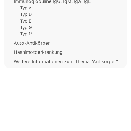
Immunoglobuline IgG, IgM, IgA, IgE
Typ A
Typ D
Typ E
Typ G
Typ M
Auto-Antikörper
Hashimotoerkrankung
Weitere Informationen zum Thema "Antikörper"