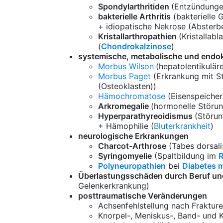
Spondylarthritiden
(Entzündunge
bakterielle Arthritis
(bakterielle 
+ idiopatische Nekrose (Absterbe
Kristallarthropathien
(Kristallab
(
Chondrokalzinose
)
systemische, metabolische und endo
Morbus Wilson
(hepatolentikulär
Morbus Paget
(Erkrankung mit S
(Osteoklasten))
Hämochromatose
(Eisenspeicher
Arkromegalie
(hormonelle Störun
Hyperparathyreoidismus
(Störu
+ Hämophilie (
Bluterkrankheit
)
neurologische Erkrankungen
Charcot-Arthrose
(Tabes dorsali
Syringomyelie
(Spaltbildung im
Polyneuropathien
bei
Diabetes m
Überlastungsschäden durch Beruf un
Gelenkerkrankung)
posttraumatische Veränderungen
Achsenfehlstellung nach Frakture
Knorpel-, Meniskus-, Band- und 