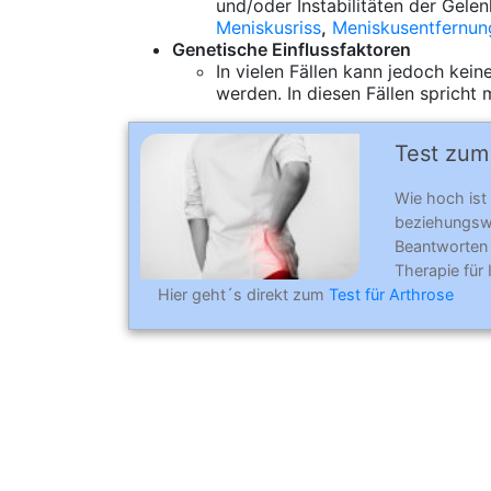
und/oder Instabilitäten der Gele
Meniskusriss
,
Meniskusentfernun
Genetische Einflussfaktoren
In vielen Fällen kann jedoch kei
werden. In diesen Fällen spricht
Test zum 
Wie hoch ist
beziehungswe
Beantworten
Therapie für
Hier geht´s direkt zum
Test für Arthrose