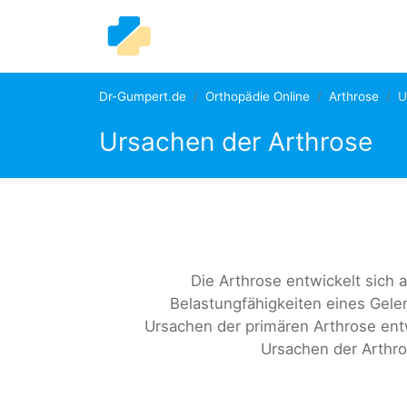
Dr-Gumpert.de
Orthopädie Online
Arthrose
U
Ursachen der Arthrose
Die Arthrose entwickelt sich
Belastungfähigkeiten eines Gele
Ursachen der primären Arthrose ent
Ursachen der Arthr