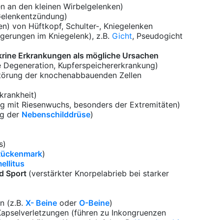
n an den kleinen Wirbelgelenken)
Gelenkentzündung)
n) von Hüftkopf, Schulter-, Kniegelenken
lagerungen im Kniegelenk), z.B.
Gicht
, Pseudogicht
krine Erkrankungen
als mögliche Ursachen
e Degeneration, Kupferspeichererkrankung)
törung der knochenabbauenden Zellen
krankheit)
g mit Riesenwuchs, besonders der Extremitäten)
ng der
Nebenschilddrüse
)
s)
Rückenmark
)
ellitus
d Sport
(verstärkter Knorpelabrieb bei starker
n (z.B.
X- Beine
oder
O-Beine
)
Kapselverletzungen (führen zu Inkongruenzen