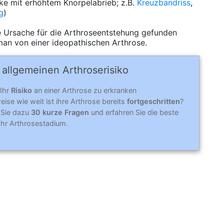
nke mit erhöhtem Knorpelabrieb; z.B.
Kreuzbandriss
,
g
)
ne Ursache für die Arthroseentstehung gefunden
 man von einer ideopathischen Arthrose.
allgemeinen Arthro­se­risi­ko
 Ihr
Risiko
an einer Arthrose zu erkranken
ise wie weit ist ihre Arthrose bereits
fortgeschritten
?
 Sie dazu
30 kurze Fragen
und erfahren Sie die beste
 Ihr Arthrosestadium.