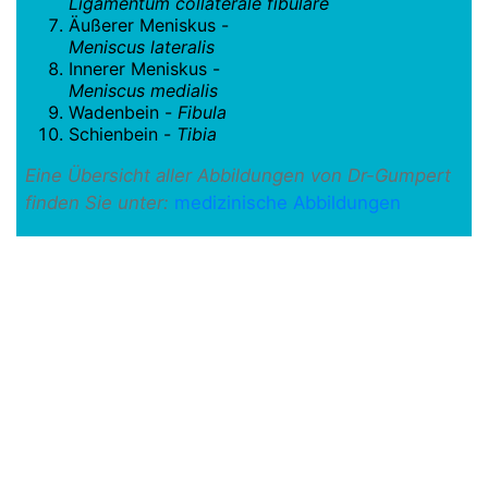
Ligamentum collaterale fibulare
Äußerer Meniskus -
Meniscus lateralis
Innerer Meniskus -
Meniscus medialis
Wadenbein -
Fibula
Schienbein -
Tibia
Eine Übersicht aller Abbildungen von Dr-Gumpert
finden Sie unter:
medizinische Abbildungen