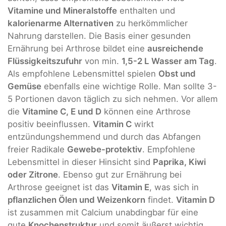
Vitamine und Mineralstoffe
enthalten und
kalorienarme Alternativen
zu herkömmlicher
Nahrung darstellen. Die Basis einer gesunden
Ernährung bei Arthrose bildet eine
ausreichende
Flüssigkeitszufuhr
von min.
1,5-2 L Wasser am Tag
.
Als empfohlene Lebensmittel spielen
Obst und
Gemüse
ebenfalls eine wichtige Rolle. Man sollte 3-
5 Portionen davon täglich zu sich nehmen. Vor allem
die
Vitamine C, E und D
können eine Arthrose
positiv beeinflussen.
Vitamin C
wirkt
entzündungshemmend und durch das Abfangen
freier Radikale
Gewebe-protektiv
. Empfohlene
Lebensmittel in dieser Hinsicht sind
Paprika, Kiwi
oder Zitrone
. Ebenso gut zur Ernährung bei
Arthrose geeignet ist das
Vitamin E
, was sich in
pflanzlichen Ölen und Weizenkorn
findet.
Vitamin D
ist zusammen mit Calcium unabdingbar für eine
gute
Knochenstruktur
und somit äußerst wichtig.