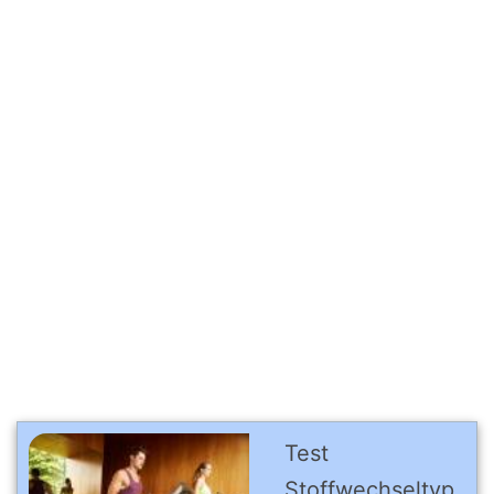
Test
Stoffwechseltyp