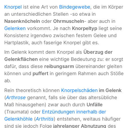
Knorpel
ist eine Art von
Bindegewebe
, die im Körper
an unterschiedlichen Stellen -so etwa in
Nasenknöcheln
oder
Ohrmuscheln
- aber auch in
Gelenken
vorkommt. Je nach
Knorpeltyp
liegt seine
Konsistenz irgendwo zwischen festem Gelee und
Hartplastik, auch faserige Knorpel gibt es.
Im Gelenk kommt dem Knorpel als
Überzug der
Gelenkflächen
eine wichtige Bedeutung zu: er sorgt
dafür, dass diese
reibungsarm
übereinander gleiten
können und
puffert
in geringem Rahmen auch Stöße
ab.
Rein theoretisch können
Knorpelschäden
im Gelenk
(
Arthrose
genannt, falls sie über das altersübliche
Maß hinausgehen) zwar auch durch
Unfälle
(
Traumata
) oder
Entzündungen innerhalb der
Gelenkhöhle
(
Arthritis
) entstehen, weitaus häufiger
sind sie jedoch Folge
jahrelanger Abnutzung
des