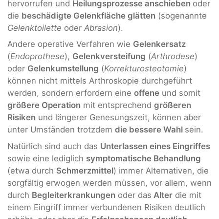
hervorrufen und
Heilungsprozesse anschieben
oder
die
beschädigte Gelenkfläche glätten
(sogenannte
Gelenktoilette
oder
Abrasion
).
Andere operative Verfahren wie
Gelenkersatz
(
Endoprothese
),
Gelenkversteifung
(
Arthrodese
)
oder
Gelenkumstellung
(
Korrekturosteotomie
)
können nicht mittels Arthroskopie durchgeführt
werden, sondern erfordern eine
offene
und somit
größere Operation
mit entsprechend
größeren
Risiken
und längerer Genesungszeit, können aber
unter Umständen trotzdem
die bessere Wahl
sein.
Natürlich sind auch das
Unterlassen eines Eingriffes
sowie eine lediglich
symptomatische Behandlung
(etwa durch
Schmerzmittel
) immer Alternativen, die
sorgfältig erwogen werden müssen, vor allem, wenn
durch
Begleiterkrankungen
oder das
Alter
die mit
einem Eingriff immer verbundenen Risiken deutlich