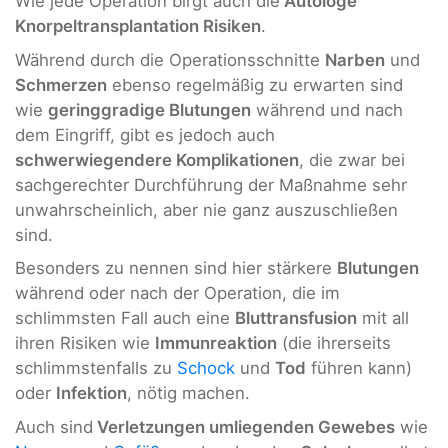
Wie jede Operation birgt auch die
Autologe
Knorpeltransplantation Risiken
.
Während durch die Operationsschnitte
Narben
und
Schmerzen
ebenso regelmäßig zu erwarten sind
wie
geringgradige Blutungen
während und nach
dem Eingriff, gibt es jedoch auch
schwerwiegendere Komplikationen
, die zwar bei
sachgerechter Durchführung der Maßnahme sehr
unwahrscheinlich, aber nie ganz auszuschließen
sind.
Besonders zu nennen sind hier stärkere
Blutungen
während oder nach der Operation, die im
schlimmsten Fall auch eine
Bluttransfusion
mit all
ihren Risiken wie
Immunreaktion
(die ihrerseits
schlimmstenfalls zu
Schock
und
Tod
führen kann)
oder
Infektion
, nötig machen.
Auch sind
Verletzungen umliegenden Gewebes
wie