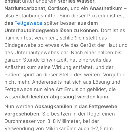
enthält
unter anderem
steriles Wasser,
Natriumcarbonat
,
Cortison
, und ein
Anästhetikum
–
also Betäubungsmittel. Sinn dieser Prozedur ist es,
das
Fettgewebe
später besser
aus dem
Unterhautbindegwebe lösen zu können
. Dort ist es
nämlich fest verankert, schließlich stellt das
Bindegewebe so etwas wie das Gerüst der Haut und
des Unterhautgewebes dar. Nach einer halben bis
ganzen Stunde Einwirkzeit, hat einerseits das
Anästhetikum seine Wirkung entfaltet, und der
Patient spürt an dieser Stelle des weitere Vorgehen
nicht mehr. Andererseits hat sich aus Lösung und
Fettgewebe nun eine Art Emulsion gebildet, die
wesentlich
leichter abgesaugt werden
kann.
Nun werden
Absaugkanülen in das Fettgewebe
vorgeschoben
. Sie besitzen in der Regel einen
Durchmesser von 3-8 Millimeter, bei der
Verwendung von Mikrokanülen auch 1-2,5 mm.