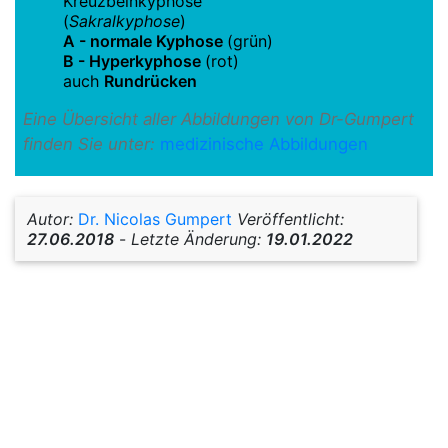
Kreuzbeinkyphose
(
Sakralkyphose
)
A - normale Kyphose
(grün)
B - Hyperkyphose
(rot)
auch
Rundrücken
Eine Übersicht aller Abbildungen von Dr-Gumpert
finden Sie unter:
medizinische Abbildungen
Autor:
Dr. Nicolas Gumpert
Veröffentlicht:
27.06.2018
-
Letzte Änderung:
19.01.2022