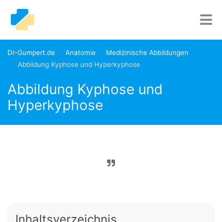
Dr-Gumpert.de
Anatomie
Medizinische Abbildungen
Abbildung Kyphose und Hyperkyphose
Abbildung Kyphose und
Hyperkyphose
Inhaltsverzeichnis