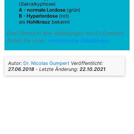
(
Sakralkyphose
)
A - normale Lordose
(grün)
B - Hyperlordose
(rot)
als
Hohlkreuz
bekannt
Eine Übersicht aller Abbildungen von Dr-Gumpert
finden Sie unter:
medizinische Abbildungen
Autor:
Dr. Nicolas Gumpert
Veröffentlicht:
27.06.2018
-
Letzte Änderung:
22.10.2021