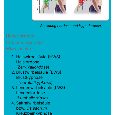
Abbildung Lordose und Hyperlordose
Hyperlordose
(Krümmungen der
Wirbelsäule)
Halswirbelsäule (HWS)
Halslordose
(
Zervikallordose
)
Brustwirbelsäule (BWS)
Brustkyphose
(
Thorakalkyphose
)
Lendenwirbelsäule (LWS)
Lendenlordose
(
Lumballordose
)
Sakralwirbelsäule
bzw.
Os sacrum
Kreuzbeinkyphose