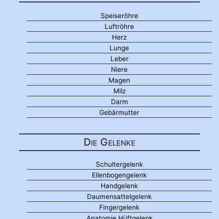
Speiseröhre
Luftröhre
Herz
Lunge
Leber
Niere
Magen
Milz
Darm
Gebärmutter
Die Gelenke
Schultergelenk
Ellenbogengelenk
Handgelenk
Daumensattelgelenk
Fingergelenk
Anatomie Hüftgelenk