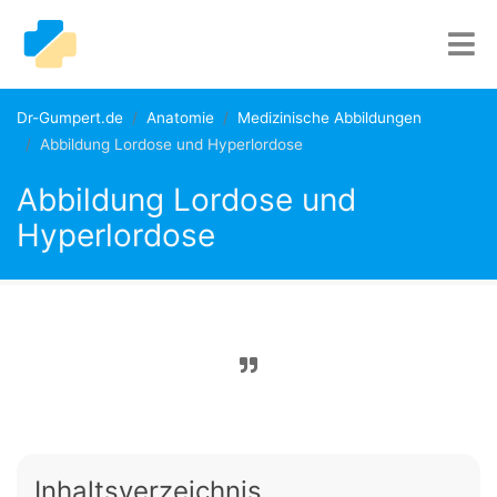
Dr-Gumpert.de
Anatomie
Medizinische Abbildungen
Abbildung Lordose und Hyperlordose
Abbildung Lordose und
Hyperlordose
Inhaltsverzeichnis