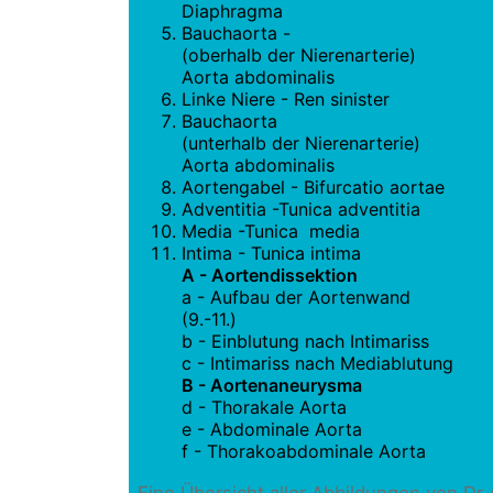
Diaphragma
Bauchaorta -
(oberhalb der Nierenarterie)
Aorta abdominalis
Linke Niere - Ren sinister
Bauchaorta
(unterhalb der Nierenarterie)
Aorta abdominalis
Aortengabel - Bifurcatio aortae
Adventitia -Tunica adventitia
Media -Tunica media
Intima - Tunica intima
A - Aortendissektion
a - Aufbau der Aortenwand
(9.-11.)
b - Einblutung nach Intimariss
c - Intimariss nach Mediablutung
B - Aortenaneurysma
d - Thorakale Aorta
e - Abdominale Aorta
f - Thorakoabdominale Aorta