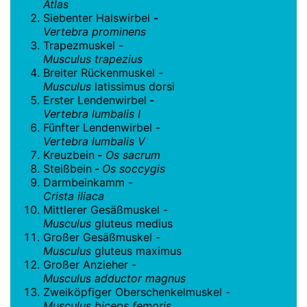
Atlas
Siebenter Halswirbel
-
Vertebra prominens
Trapezmuskel -
Musculus trapezius
Breiter Rückenmuskel -
Musculus
latissimus dorsi
Erster Lendenwirbel
-
Vertebra lumbalis I
Fünfter Lendenwirbel -
Vertebra lumbalis V
Kreuzbein
-
Os sacrum
Steißbein
-
Os soccygis
Darmbeinkamm -
Crista iliaca
Mittlerer Gesäßmuskel -
Musculus
gluteus medius
Großer Gesäßmuskel -
Musculus
gluteus maximus
Großer Anzieher -
Musculus adductor magnus
Zweiköpfiger Oberschenkelmuskel -
Musculus biceps femoris