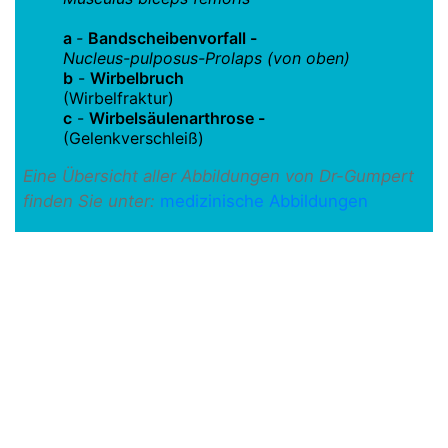
a
-
Bandscheibenvorfall -
Nucleus-pulposus-Prolaps (von oben)
b
-
Wirbelbruch
(Wirbelfraktur)
c
-
Wirbelsäulenarthrose -
(Gelenkverschleiß)
Eine Übersicht aller Abbildungen von Dr-Gumpert
finden Sie unter:
medizinische Abbildungen