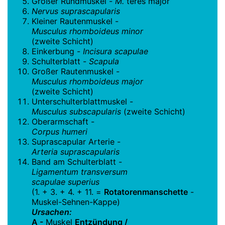
Großer Rundmuskel -
M.
teres major
Nervus suprascapularis
Kleiner Rautenmuskel -
Musculus rhomboideus minor
(zweite Schicht)
Einkerbung -
Incisura scapulae
Schulterblatt -
Scapula
Großer Rautenmuskel -
Musculus rhomboideus major
(zweite Schicht)
Unterschulterblattmuskel -
Musculus subscapularis
(zweite Schicht)
Oberarmschaft -
Corpus humeri
Suprascapular Arterie -
Arteria suprascapularis
Band am Schulterblatt -
Ligamentum transversum
scapulae superius
(1. + 3. + 4. + 11. =
Rotatorenmanschette
-
Muskel-Sehnen-Kappe)
Ursachen:
A -
Muskel
Entzündung /