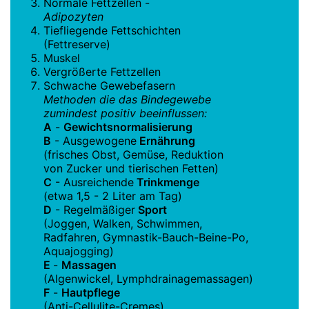
Normale Fettzellen -
Adipozyten
Tiefliegende Fettschichten
(Fettreserve)
Muskel
Vergrößerte Fettzellen
Schwache Gewebefasern
Methoden die das Bindegewebe
zumindest positiv beeinflussen:
A
-
Gewichtsnormalisierung
B
- Ausgewogene
Ernährung
(frisches Obst, Gemüse, Reduktion
von Zucker und tierischen Fetten)
C
- Ausreichende
Trinkmenge
(etwa 1,5 - 2 Liter am Tag)
D
- Regelmäßiger
Sport
(Joggen, Walken, Schwimmen,
Radfahren, Gymnastik-Bauch-Beine-Po,
Aquajogging)
E
-
Massagen
(Algenwickel, Lymphdrainagemassagen)
F
-
Hautpflege
(Anti-Cellulite-Cremes)