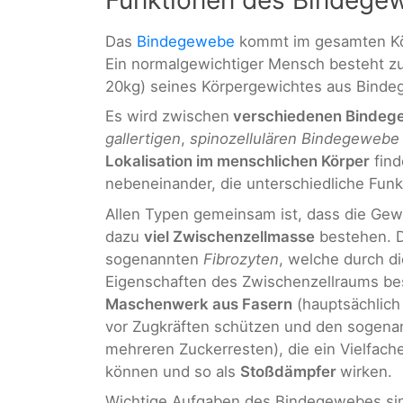
Das
Bindegewebe
kommt im gesamten Kör
Ein normalgewichtiger Mensch besteht z
20kg) seines Körpergewichtes aus Bind
Es wird zwischen
verschiedenen Bindeg
gallertigen
,
spinozellulären Bindegeweb
Lokalisation im menschlichen Körper
find
nebeneinander, die unterschiedliche Funk
Allen Typen gemeinsam ist, dass die Ge
dazu
viel Zwischenzellmasse
bestehen. D
sogenannten
Fibrozyten
, welche durch d
Eigenschaften des Zwischenzellraums be
Maschenwerk aus Fasern
(hauptsächlic
vor Zugkräften schützen und den sogen
mehreren Zuckerresten), die ein Vielfac
können und so als
Stoßdämpfer
wirken.
Wichtige Aufgaben des Bindegewebes si