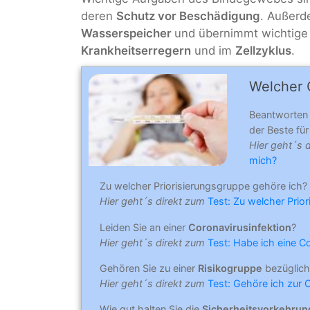
deren
Schutz vor Beschädigung
. Außerd
Wasserspeicher
und übernimmt wichtige
Krankheitserregern
und im
Zellzyklus
.
Welcher C
Beantworten
der Beste für 
Hier geht´s 
mich?
Zu welcher Priorisierungsgruppe gehöre ich?
Hier geht´s direkt zum
Test: Zu welcher Prio
Leiden Sie an einer
Coronavirusinfektion
?
Hier geht´s direkt zum
Test: Habe ich eine C
Gehören Sie zu einer
Risikogruppe
bezüglich
Hier geht´s direkt zum
Test: Gehöre ich zur 
Wie gut halten Sie die
Sicherheitsvorkehru