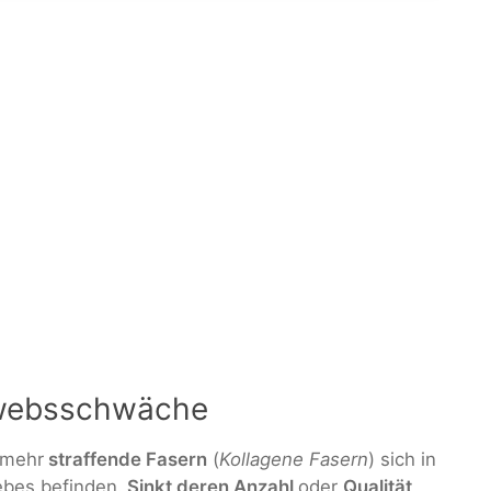
ewebsschwäche
 mehr
straffende Fasern
(
Kollagene Fasern
) sich in
bes befinden.
Sinkt deren Anzahl
oder
Qualität
,