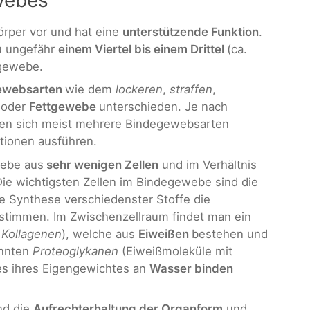
per vor und hat eine
unterstützende Funktion
.
u ungefähr
einem Viertel bis einem Drittel
(ca.
egewebe.
ewebsarten
wie dem
lockeren
,
straffen
,
e
oder
Fettgewebe
unterschieden. Je nach
en sich meist mehrere Bindegewebsarten
tionen ausführen.
webe aus
sehr wenigen Zellen
und im Verhältnis
ie wichtigsten Zellen im Bindegewebe sind die
ie Synthese verschiedenster Stoffe die
stimmen. Im Zwischenzellraum findet man ein
h
Kollagenen
), welche aus
Eiweißen
bestehen und
annten
Proteoglykanen
(Eiweißmoleküle mit
hes ihres Eigengewichtes an
Wasser binden
nd die
Aufrechterhaltung der Organform
und