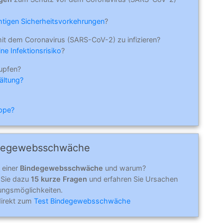
ichtigen Sicherheitsvorkehrungen
?
mit dem Coronavirus (SARS-CoV-2) zu infizieren?
ne Infektionsrisiko
?
upfen?
ältung?
ippe?
e­ge­webs­schwä­che
 einer
Bindegewebsschwäche
und warum?
 Sie dazu
15 kurze Fragen
und erfahren Sie Ursachen
ungsmöglichkeiten.
direkt zum
Test Bindegewebsschwäche