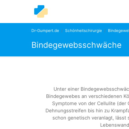
Dr-Gumpert.de
Schönheitschirurgie
Bindegeweb
Bindegewebsschwäche
Unter einer Bindegewebsschwäch
Bindegewebes an verschiedenen Körp
Symptome von der Cellulite (der
Dehnungsstreifen bis hin zu Krampf
schon genetisch veranlagt, lässt
Lebenswandel