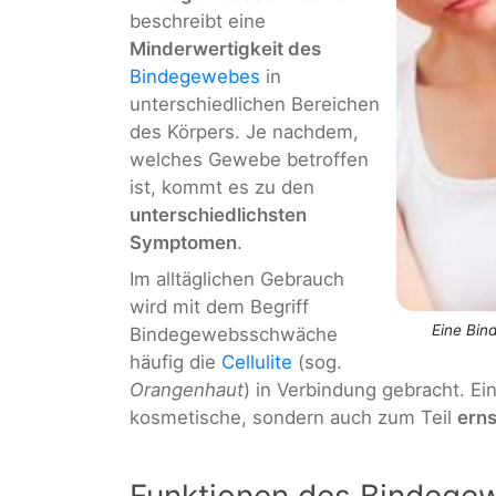
beschreibt eine
Minderwertigkeit des
Bindegewebes
in
unterschiedlichen Bereichen
des Körpers. Je nachdem,
welches Gewebe betroffen
ist, kommt es zu den
unterschiedlichsten
Symptomen
.
Im alltäglichen Gebrauch
wird mit dem Begriff
Eine Bin
Bindegewebsschwäche
häufig die
Cellulite
(sog.
Orangenhaut
) in Verbindung gebracht. E
kosmetische, sondern auch zum Teil
erns
Funktionen des Bindege