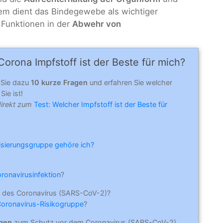
em dient das Bindegewebe als wichtiger
 Funktionen in der
Abwehr von
orona Impfstoff ist der Beste für mich?
 Sie dazu
10 kurze Fragen
und erfahren Sie welcher
Sie ist!
direkt zum
Test: Welcher Impfstoff ist der Beste für
risierungsgruppe gehöre ich?
oronavirusinfektion
?
 des Coronavirus (SARS-CoV-2)?
Coronavirus-Risikogruppe
?
ngen
zum Schutz vor dem Coronavirus (SARS-CoV-2)