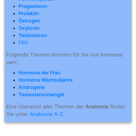
Progesteron
Prolaktin
Östrogen
Oxytocin
Testosteron
FSH
Folgende Themen könnten für Sie von Interesse
sein:
Hormone der Frau
Hormone Wechseljahre
Androgene
Testosteronmangel
Eine Übersicht aller Themen der
Anatomie
finden
Sie unter
Anatomie A-Z
.