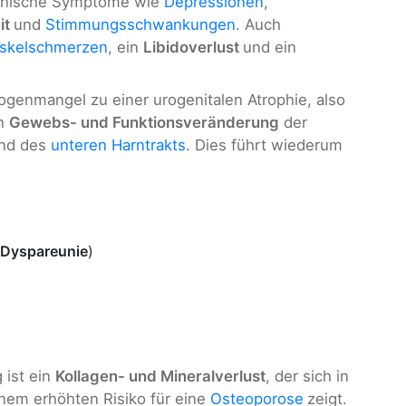
ychische Symptome wie
Depressionen
,
it
und
Stimmungsschwankungen
. Auch
skelschmerzen
, ein
Libidoverlust
und ein
genmangel zu einer urogenitalen Atrophie, also
en
Gewebs- und Funktionsveränderung
der
und des
unteren Harntrakts
. Dies führt wiederum
Dyspareunie
)
 ist ein
Kollagen- und Mineralverlust
, der sich in
inem erhöhten Risiko für eine
Osteoporose
zeigt.