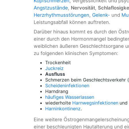
Kopfschmerzen
, Vergesslichkeit und ps
Angstzustände
,
Nervosität
,
Schlaflosigke
Herzrhythmusstörungen
,
Gelenk-
und
Mu
Leistungsabfall können auftreten.
Darüber hinaus kommt es durch den Östro
einer durch den Hormonmangel bedingt
weiblichen äußeren Geschlechtsorgane 
zu folgenden klinischen Symptomen:
Trockenheit
Juckreiz
Ausfluss
Schmerzen beim Geschlechtsverkehr (
Scheideninfektionen
Harndrang
häufiges Wasserlassen
wiederholte
Harnwegsinfektionen
und
Harninkontinenz
.
Eine weitere Östrogenmangelerscheinung
einer beschleunigten Hautalterung und e