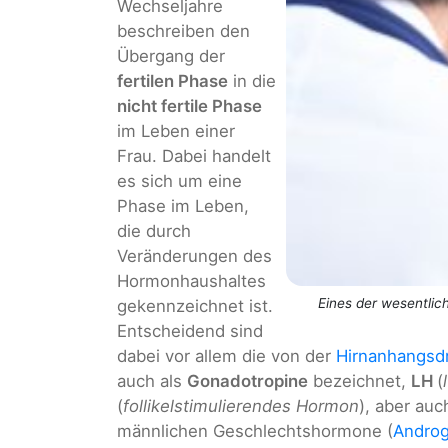
Wechseljahre
beschreiben den
Übergang der
fertilen Phase
in die
nicht fertile Phase
im Leben einer
Frau. Dabei handelt
es sich um eine
Phase im Leben,
die durch
Veränderungen des
Hormonhaushaltes
Eines der wesentli
gekennzeichnet ist.
Entscheidend sind
dabei vor allem die von der
Hirnanhangsd
auch als
Gonadotropine
bezeichnet,
LH
(
(
follikelstimulierendes Hormon
), aber au
männlichen Geschlechtshormone (
Andro