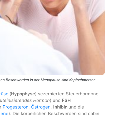
chen Beschwerden in der Menopause sind Kopfschmerzen.
rüse
(
Hypophyse
) sezernierten Steuerhormone,
luteinisierendes Hormon
) und
FSH
ch
Progesteron
,
Östrogen
,
Inhibin
und die
gene
). Die körperlichen Beschwerden sind dabei