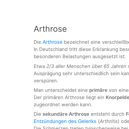
Arthrose
Die
Arthrose
bezeichnet eine verschleiß
In Deutschland tritt diese Erkrankung be
besonderen Belastungen ausgesetzt ist.
Etwa
2/3 aller Menschen über 65 Jahren
s
Ausprägung sehr unterschiedlich sein ka
verspüren.
Man unterscheidet eine
primäre
von eine
Der primären Arthrose liegt ein
Knorpelde
zugeordnet werden kann.
Die
sekundäre Arthrose
entsteht durch
F
Entzündungen des Gelenks
(
Arthritis
) od
Die Schmerzen treten typischerweise bei