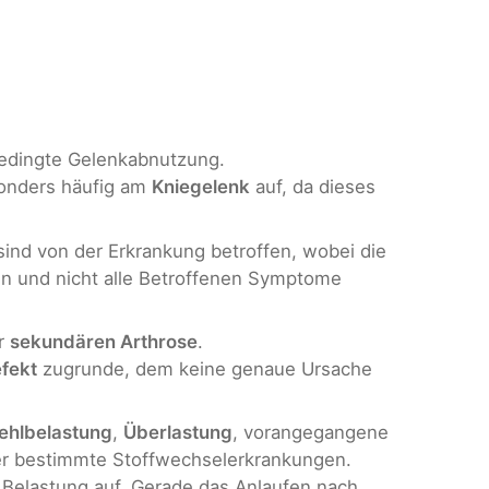
bedingte Gelenkabnutzung.
sonders häufig am
Kniegelenk
auf, da dieses
ind von der Erkrankung betroffen, wobei die
nn und nicht alle Betroffenen Symptome
r
sekundären Arthrose
.
fekt
zugrunde, dem keine genaue Ursache
ehlbelastung
,
Überlastung
, vorangegangene
er bestimmte Stoffwechselerkrankungen.
 Belastung auf. Gerade das Anlaufen nach