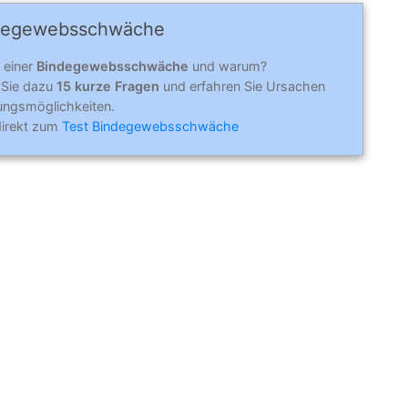
e­ge­webs­schwä­che
 einer
Bindegewebsschwäche
und warum?
 Sie dazu
15 kurze Fragen
und erfahren Sie Ursachen
ungsmöglichkeiten.
direkt zum
Test Bindegewebsschwäche