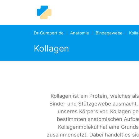
Dr-Gumpert.de
Anatomie
Bindegewebe
Koll
Kollagen
Kollagen ist ein Protein, welches al
Binde- und Stützgewebe ausmacht.
unseres Körpers vor. Kollagen g
bestimmten anatomischen Aufbau, 
Kollagenmolekül hat eine Grundst
zusammensetzt. Dabei handelt es sic