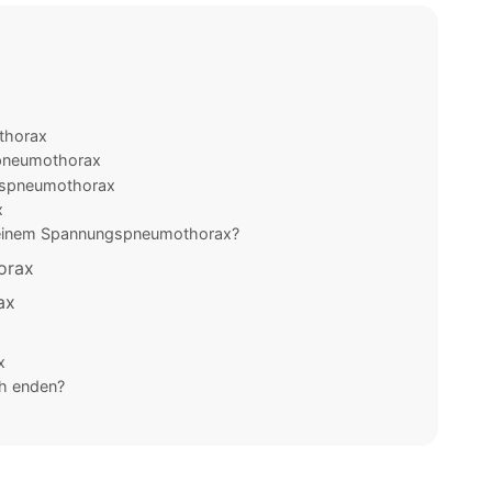
thorax
spneumothorax
gspneumothorax
x
i einem Spannungspneumothorax?
orax
ax
x
h enden?