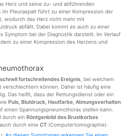
das Herz und seine zu- und abführenden
 im Pleuraspalt führt zu einer Kompression der
, wodurch das Herz nicht mehr mit
utdruck abfällt. Dabei kommt es auch zu einer
es Symptom bei der Diagnostik darstellt. Im Verlauf
udem zu einer Kompression des Herzens und
neumothorax
 schnell fortschreitendes Ereignis
, bei welchem
it verschlechtern können. Daher ist häufig eine
g. Das heißt, dass der Rettungsdienst oder ein
 wie
Puls, Blutdruck, Hautfarbe, Atmungsverhalten
f einen Spannungspneumothorax stellen kann.
l durch ein
Röntgenbild des Brustkorbes
 auch durch eine
CT
(Computertomographie).
u:
An diesen Symptomen erkennen Sie einen