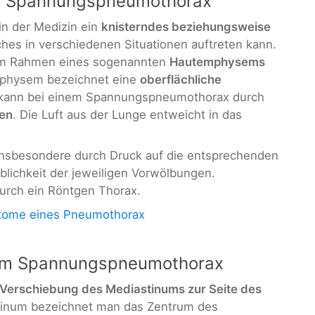
im Spannungspneumothorax
in der Medizin ein
knisterndes beziehungsweise
hes in verschiedenen Situationen auftreten kann.
im Rahmen eines sogenannten
Hautemphysems
mphysem bezeichnet eine
oberflächliche
 kann bei einem Spannungspneumothorax durch
hen
. Die Luft aus der Lunge entweicht in das
insbesondere durch Druck auf die entsprechenden
lichkeit der jeweiligen Vorwölbungen.
rch ein Röntgen Thorax.
ome eines Pneumothorax
eim Spannungspneumothorax
Verschiebung des Mediastinums zur Seite des
tinum bezeichnet man das Zentrum des