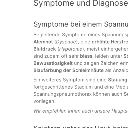
Symptome und Diagnose
Symptome bei einem Spann
Begleitende Symptome eines Spannungsp
Atemnot
(
Dyspnoe
), eine
erhöhte Herzfr
Blutdruck
(
Hypotonie
), meist einhergehe
sind zudem oft sehr
blass
, leiden unter
Sc
Bewusstlosigkeit
und zeigen Zeichen eri
Blaufärbung der Schleimhäute
als Anzeic
Ein weiteres Symptom sind eine
Stauung 
fortgeschrittenes Stadium und eine Media
Spannungspneumothorax können auch
S
vorliegen.
Wir empfehlen Ihnen auch unsere Haupts