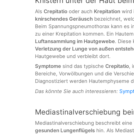
Knistern unter der Haut be
Als
Crepitatio
oder auch
Krepitation
wird 
knirschendes Geräusch
bezeichnet, welc
Beim Spannungspneumothorax kann es 
zu einer Krepitation kommen. Ein Haute
Luftansammlung im Hautgewebe
. Diese
Verletzung der Lunge von außen entste
Hautgewebe und verbleibt dort.
Symptome
sind das typische
Crepitatio
, 
Bereiche, Vorwölbungen und die Verschieb
Diagnostiziert werden Hautemphyseme du
Das könnte Sie auch interessieren:
Sympt
Mediastinalverschiebung b
Mediastinalverschiebung beschreibt eine
gesunden Lungenflügels
hin. Als Medias