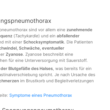
ungspneumothorax
neumothorax sind vor allem eine
zunehmende
equenz
(
Tachykardie
) und ein
abfallender
nd mit einer
Schocksymptomatik
. Die Patienten
hwindel, Schwäche, eventueller
ner
Zyanose
. Zyanose beschreibt eine
hen für eine Unterversorgung mit Sauerstoff.
der Blutgefäße des Halses
, was bereits für ein
stinalverschiebung spricht. Je nach Ursache des
chmerzen
im Brustkorb und Begleitverletzungen
eite:
Symptome eines Pneumothorax