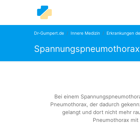
Dr-Gumpert.de
Innere Medizin
Erkrankungen d
Spannungspneumothorax
Bei einem Spannungspneumothorax
Pneumothorax, der dadurch gekennze
gelangt und dort nicht mehr ra
Pneumothorax mit