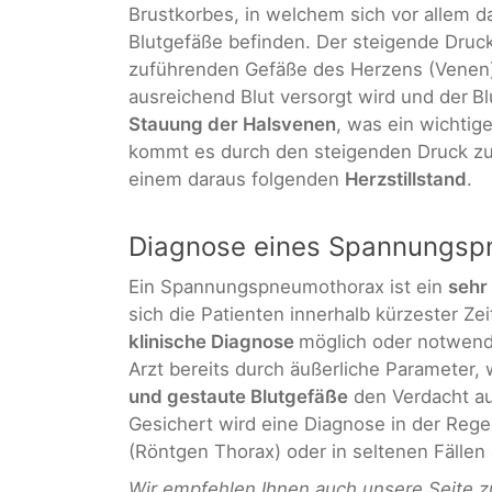
Brustkorbes, in welchem sich vor allem 
Blutgefäße befinden. Der steigende Druck
zuführenden Gefäße des Herzens (Venen)
ausreichend Blut versorgt wird und der
Bl
Stauung der Halsvenen
, was ein wichtig
kommt es durch den steigenden Druck z
einem daraus folgenden
Herzstillstand
.
Diagnose eines Spannungsp
Ein Spannungspneumothorax ist ein
sehr
sich die Patienten innerhalb kürzester Ze
klinische Diagnose
möglich oder notwendi
Arzt bereits durch äußerliche Parameter,
und gestaute Blutgefäße
den Verdacht au
Gesichert wird eine Diagnose in der Rege
(Röntgen Thorax) oder in seltenen Fällen
Wir empfehlen Ihnen auch unsere Seite z