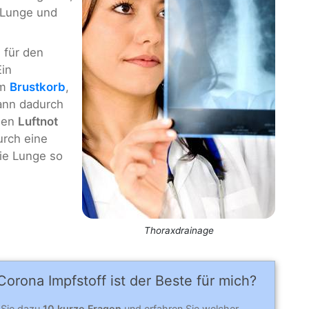
 Lunge und
 für den
in
im
Brustkorb
,
ann dadurch
den
Luftnot
urch eine
ie Lunge so
Thoraxdrainage
orona Impfstoff ist der Beste für mich?
 Sie dazu
10 kurze Fragen
und erfahren Sie welcher