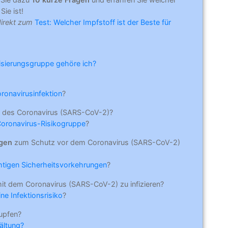
Sie ist!
direkt zum
Test: Welcher Impfstoff ist der Beste für
risierungsgruppe gehöre ich?
oronavirusinfektion
?
 des Coronavirus (SARS-CoV-2)?
Coronavirus-Risikogruppe
?
ngen
zum Schutz vor dem Coronavirus (SARS-CoV-2)
ichtigen Sicherheitsvorkehrungen
?
mit dem Coronavirus (SARS-CoV-2) zu infizieren?
ne Infektionsrisiko
?
upfen?
ältung?