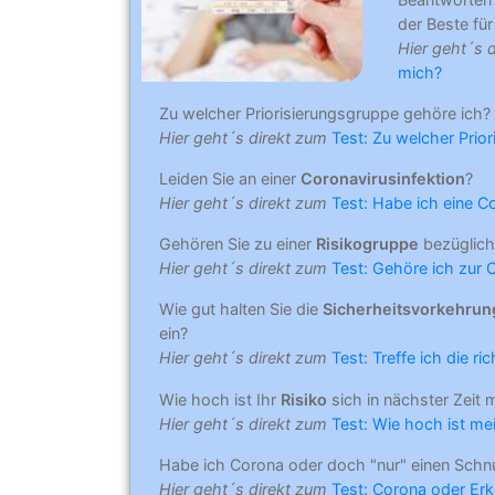
der Beste für 
Hier geht´s 
mich?
Zu welcher Priorisierungsgruppe gehöre ich?
Hier geht´s direkt zum
Test: Zu welcher Prio
Leiden Sie an einer
Coronavirusinfektion
?
Hier geht´s direkt zum
Test: Habe ich eine C
Gehören Sie zu einer
Risikogruppe
bezüglich
Hier geht´s direkt zum
Test: Gehöre ich zur 
Wie gut halten Sie die
Sicherheitsvorkehru
ein?
Hier geht´s direkt zum
Test: Treffe ich die r
Wie hoch ist Ihr
Risiko
sich in nächster Zeit 
Hier geht´s direkt zum
Test: Wie hoch ist mei
Habe ich Corona oder doch "nur" einen Schn
Hier geht´s direkt zum
Test: Corona oder Erk