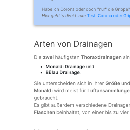
Habe ich Corona oder doch "nur" die Grippe?
Hier geht´s direkt zum
Test: Corona oder Gr
Arten von Drainagen
Die
zwei
häufigsten
Thoraxdrainagen
sin
Monaldi Drainage
und
Bülau Drainage
.
Sie unterscheiden sich in ihrer
Größe
und
Monaldi
wird meist für
Luftansammlunge
gebraucht.
Es gibt außerdem verschiedene Drainagen
Flaschen
beinhaltet, von einer bis zu vier