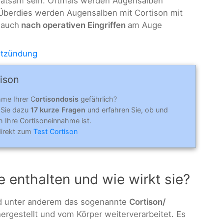
ratsam sein. Oftmals werden Augensalben
Überdies werden Augensalben mit Cortison mit
 auch
nach operativen Eingriffen
am Auge
ntzündung
ison
hme Ihrer C
ortisondosis
gefährlich?
 Sie dazu
17 kurze Fragen
und erfahren Sie, ob und
h Ihre Cortisoneinnahme ist.
direkt zum
Test Cortison
e enthalten und wie wirkt sie?
d unter anderem das sogenannte
Cortison/
ergestellt und vom Körper weiterverarbeitet. Es