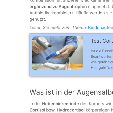
Kombination mit anderen Medikamenten 
ergänzend zu Augentropfen
eingesetzt. 
Antibiotika kombiniert. Häufig werden sie
genutzt.
Lesen Sie mehr zum Thema
:
Bindehaute
Test Cort
Ist die Einna
Beantworten
wie gefährlic
Hier geht´s 
Was ist in der Augensalb
In der
Nebennierenrinde
des Körpers wir
Cortisol bzw. Hydrocortisol
körpereigen h