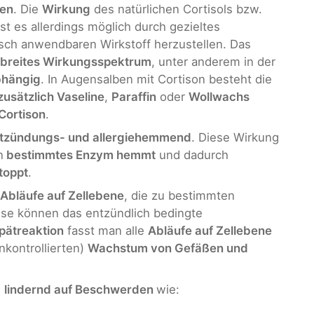
den
. Die
Wirkung
des natürlichen Cortisols bzw.
ist es allerdings möglich durch gezieltes
isch anwendbaren Wirkstoff herzustellen. Das
breites Wirkungsspektrum
, unter anderem in der
bhängig
. In Augensalben mit Cortison besteht die
zusätzlich Vaseline
,
Paraffin
oder
Wollwachs
Cortison
.
ntzündungs- und allergiehemmend
. Diese Wirkung
n
bestimmtes Enzym hemmt
und dadurch
toppt
.
Abläufe auf Zellebene
, die zu bestimmten
ise können das entzündlich bedingte
pätreaktion
fasst man alle
Abläufe auf Zellebene
kontrollierten)
Wachstum von Gefäßen und
h
lindernd auf Beschwerden
wie: