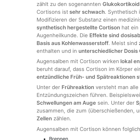
zählt zu den sogenannten
Glukokortikoi
Cortisons ist
sehr schwach
. Synthetisch 
Modifizieren der Substanz einen medizin
synthetisch hergestellte Cortison
hat ein
Augenheilkunde. Die
Effekte sind dosisa
Basis aus Kohlenwasserstoff
. Meist sind
enthalten und in
unterschiedlicher Dosis 
Augensalben mit Cortison wirken
lokal e
beruht darauf, dass Cortison im Körper ei
entzündliche Früh- und Spätreaktionen s
Unter der
Frühreaktion
versteht man alle
Entzündungszeichen führen. Beispielswe
Schwellungen am Auge
sein. Unter der
S
zusammen, die zum (überschießenden, un
Zellen
zählen.
Augensalben mit Cortison können folglic
Brennen