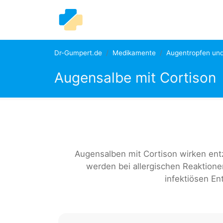
Dr-Gumpert.de
Medikamente
Augentropfen un
Augensalbe mit Cortison
Augensalben mit Cortison wirken e
werden bei allergischen Reaktion
infektiösen E