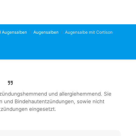
d Augensalben
Augensalben
Augensalbe mit Cortison
ntzündungshemmend und allergiehemmend. Sie
en und Bindehautentzündungen, sowie nicht
ntzündungen eingesetzt.