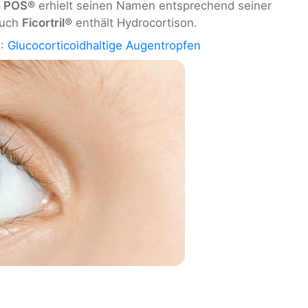
n POS®
erhielt seinen Namen entsprechend seiner
auch
Ficortril®
enthält Hydrocortison.
n
:
Glucocorticoidhaltige Augentropfen