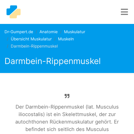
Dr-Gumpert.de
Anatomie
Muskulatur
Übersicht Muskulatur
Muskeln
Darmbein-Rippenmuskel
Darmbein-Rippenmuskel
Der Darmbein-Rippenmuskel (lat. Musculus
iliocostalis) ist ein Skelettmuskel, der zur
autochthonen Rückenmuskulatur gehört. Er
befindet sich seitlich des Musculus