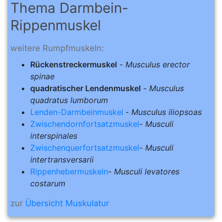
Thema Darmbein-
Rippenmuskel
weitere Rumpfmuskeln:
Rückenstreckermuskel
-
Musculus erector
spinae
quadratischer Lendenmuskel
-
Musculus
quadratus lumborum
Lenden-Darmbeinmuskel
-
Musculus iliopsoas
Zwischendornfortsatzmuskel
-
Musculi
interspinales
Zwischenquerfortsatzmuskel
-
Musculi
intertransversarii
Rippenhebermuskeln
-
Musculi levatores
costarum
zur
Übersicht Muskulatur