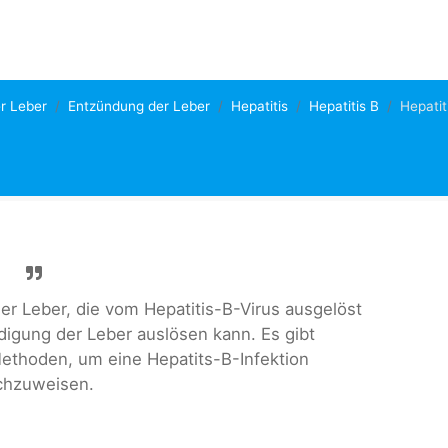
r Leber
Entzündung der Leber
Hepatitis
Hepatitis B
Hepatit
der Leber, die vom Hepatitis-B-Virus ausgelöst
digung der Leber auslösen kann. Es gibt
ethoden, um eine Hepatits-B-Infektion
chzuweisen.