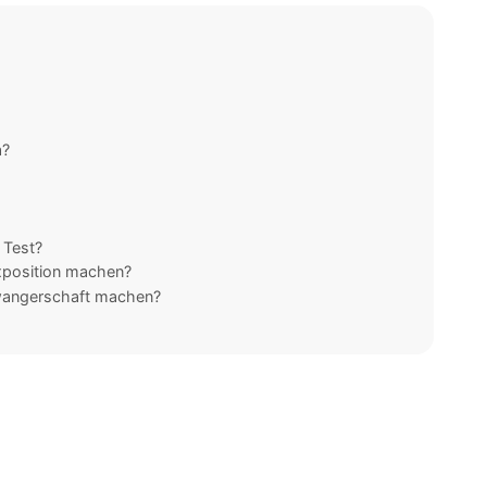
a?
 Test?
xposition machen?
hwangerschaft machen?