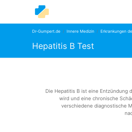
Dr-Gumpert.de
Innere Medizin
Erkrankungen de
Hepatitis B Test
Die Hepatitis B ist eine Entzündung 
wird und eine chronische Schä
verschiedene diagnostische M
na