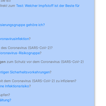
Sie ist!
direkt zum
Test: Welcher Impfstoff ist der Beste für
risierungsgruppe gehöre ich?
oronavirusinfektion
?
 des Coronavirus (SARS-CoV-2)?
Coronavirus-Risikogruppe
?
ngen
zum Schutz vor dem Coronavirus (SARS-CoV-2)
ichtigen Sicherheitsvorkehrungen
?
mit dem Coronavirus (SARS-CoV-2) zu infizieren?
ne Infektionsrisiko
?
upfen?
ältung?