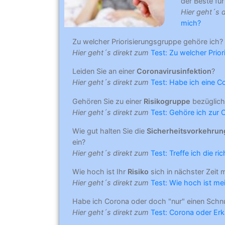
der Beste für 
Hier geht´s 
mich?
Zu welcher Priorisierungsgruppe gehöre ich?
Hier geht´s direkt zum
Test: Zu welcher Prio
Leiden Sie an einer
Coronavirusinfektion
?
Hier geht´s direkt zum
Test: Habe ich eine C
Gehören Sie zu einer
Risikogruppe
bezüglich
Hier geht´s direkt zum
Test: Gehöre ich zur 
Wie gut halten Sie die
Sicherheitsvorkehru
ein?
Hier geht´s direkt zum
Test: Treffe ich die r
Wie hoch ist Ihr
Risiko
sich in nächster Zeit 
Hier geht´s direkt zum
Test: Wie hoch ist mei
Habe ich Corona oder doch "nur" einen Schn
Hier geht´s direkt zum
Test: Corona oder Erk