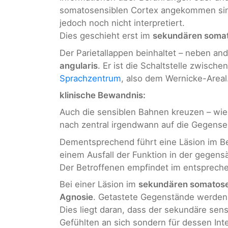
somatosensiblen Cortex angekommen si
jedoch noch nicht interpretiert.
Dies geschieht erst im
sekundären somat
Der Parietallappen beinhaltet – neben a
angularis
. Er ist die Schaltstelle zwische
Sprachzentrum
, also dem Wernicke-Areal.
klinische Bewandnis:
Auch die sensiblen Bahnen kreuzen – wie
nach zentral irgendwann auf die Gegensei
Dementsprechend führt eine Läsion im B
einem Ausfall der Funktion in der gegensä
Der Betroffenen empfindet im entsprechen
Bei einer Läsion im
sekundären somatose
Agnosie
. Getastete Gegenstände werden 
Dies liegt daran, dass der sekundäre sen
Gefühlten an sich sondern für dessen Inte