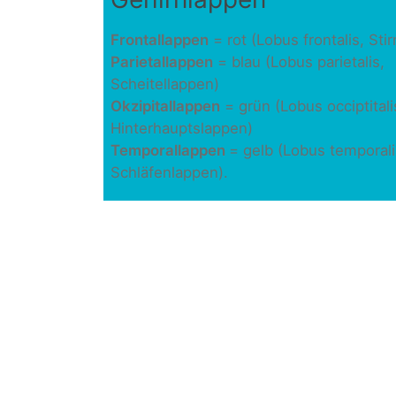
Frontallappen
= rot (Lobus frontalis, Sti
Parietallappen
= blau (Lobus parietalis,
Scheitellappen)
Okzipitallappen
= grün (Lobus occiptitali
Hinterhauptslappen)
Temporallappen
= gelb (Lobus temporali
Schläfenlappen).