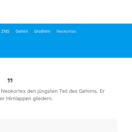
ZNS
Gehirn
Großhirn
Neokortex
r Neokortex den jüngsten Teil des Gehirns. Er
vier Hirnlappen gliedern.