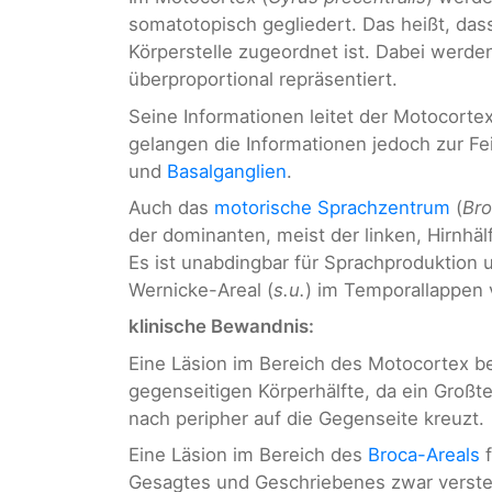
somatotopisch gegliedert. Das heißt, da
Körperstelle zugeordnet ist. Dabei werde
überproportional repräsentiert.
Seine Informationen leitet der Motocorte
gelangen die Informationen jedoch zur F
und
Basalganglien
.
Auch das
motorische Sprachzentrum
(
Bro
der dominanten, meist der linken, Hirnhälf
Es ist unabdingbar für Sprachproduktion 
Wernicke-Areal (
s.u.
) im Temporallappen 
klinische Bewandnis:
Eine Läsion im Bereich des Motocortex b
gegenseitigen Körperhälfte, da ein Großt
nach peripher auf die Gegenseite kreuzt.
Eine Läsion im Bereich des
Broca-Areals
f
Gesagtes und Geschriebenes zwar verste