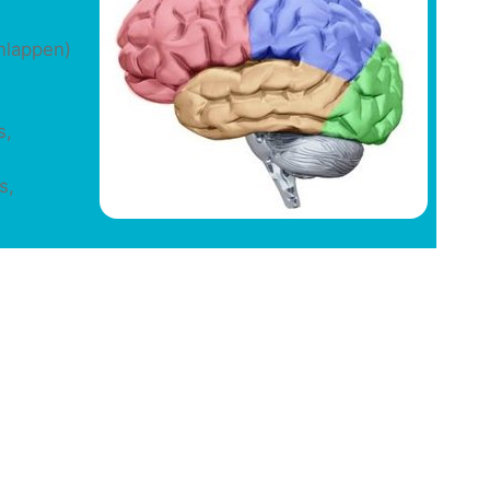
rnlappen)
s,
s,