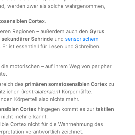
nd, werden zwar als solche wahrgenommen,
osensiblen Cortex
.
nderen Regionen – außerdem auch den
Gyrus
n
sekundärer Sehrinde
und
sensorischem
 Er ist essentiell für Lesen und Schreiben.
 die motorischen – auf ihrem Weg von peripher
te.
ereich des
primären somatosensiblen Cortex
zu
tzlichen (
kontralateralen
) Körperhälfte.
den Körperteil also nichts mehr.
nsiblen Cortex
hingegen kommt es zur
taktilen
nicht mehr erkannt.
sible Cortex nicht für die Wahrnehmung des
rpretation verantwortlich zeichnet.