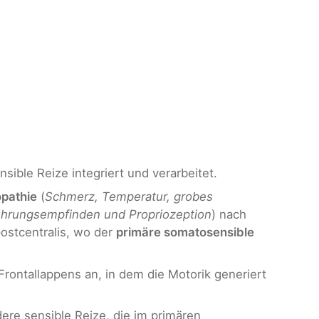
sible Reize integriert und verarbeitet.
opathie
(
Schmerz, Temperatur, grobes
ührungsempfinden und Propriozeption
) nach
ostcentralis, wo der
primäre somatosensible
Frontallappens an, in dem die Motorik generiert
ere sensible Reize, die im primären