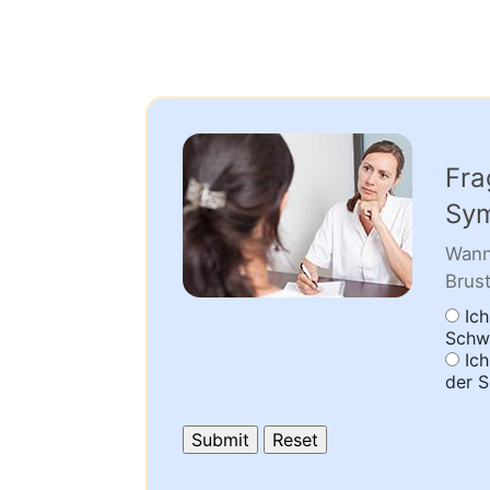
Fra
Sym
Wann
Brus
Ich
Schw
Ich
der 