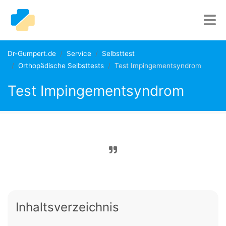
Dr-Gumpert.de
Service
Selbsttest
Orthopädische Selbsttests
Test Impingementsyndrom
Test Impingementsyndrom
Inhaltsverzeichnis