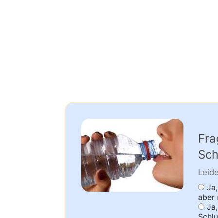
Fra
Sch
Leid
Ja,
aber 
Ja,
Schl