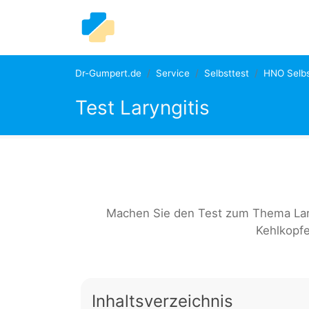
Dr-Gumpert.de
Service
Selbsttest
HNO Selbs
Test Laryngitis
Machen Sie den Test zum Thema Laryn
Kehlkopfe
Inhaltsverzeichnis