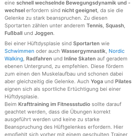
eine
schnell wechselnde Bewegungsdynamik und -
wechsel
erfordern sind
nicht geeignet
, da sie die
Gelenke zu stark beanspruchen. Zu diesen
Sportarten zählen unter anderem
Tennis
,
Squash
,
Fußball
und
Joggen
.
Bei einer Hüftdysplasie sind
Sportarten
wie
Schwimmen
oder auch
Wassergymnastik
,
Nordic
Walking
,
Radfahren
und
Inline Skaten
auf geradem
ebenen Untergrund, zu empfehlen. Diese fördern
zum einen den Muskelaufbau und schonen dabei
aber gleichzeitig die Gelenke. Auch
Yoga
und
Pilates
eignen sich als sportliche Ertüchtigung bei einer
Hüftdysplasie.
Beim
Krafttraining im Fitnessstudio
sollte darauf
geachtet werden, dass die Übungen korrekt
ausgeführt werden und keine zu starke
Beanspruchung des Hüftgelenkes erfordern. Hier
empfiehlt sich vorher mit einem geschulten Trainer