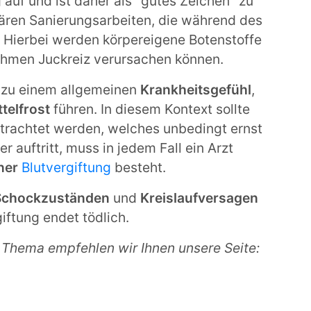
 auf und ist daher als "gutes Zeichen" zu
ulären Sanierungsarbeiten, die während des
. Hierbei werden körpereigene Botenstoffe
ehmen Juckreiz verursachen können.
n zu einem allgemeinen
Krankheitsgefühl
,
telfrost
führen. In diesem Kontext sollte
trachtet werden, welches unbedingt ernst
uftritt, muss in jedem Fall ein Arzt
iner
Blutvergiftung
besteht.
Schockzuständen
und
Kreislaufversagen
ftung endet tödlich.
 Thema empfehlen wir Ihnen unsere Seite: