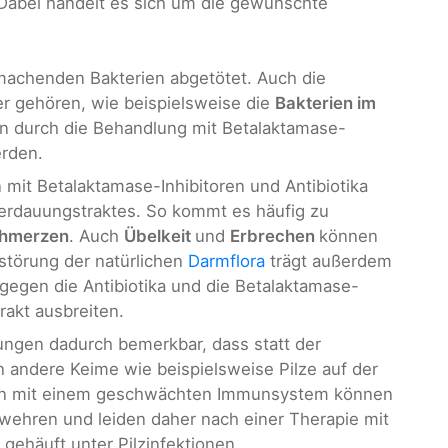
Dabei handelt es sich um die gewünschte
machenden Bakterien abgetötet. Auch die
er gehören, wie beispielsweise die
Bakterien im
n durch die Behandlung mit Betalaktamase-
erden.
it Betalaktamase-Inhibitoren und Antibiotika
erdauungstraktes. So kommt es häufig zu
hmerzen
. Auch
Übelkeit
und
Erbrechen
können
törung der natürlichen
Darmflora
trägt außerdem
 gegen die Antibiotika und die Betalaktamase-
rakt ausbreiten.
ngen dadurch bemerkbar, dass statt der
n andere Keime wie beispielsweise Pilze auf der
en mit einem geschwächten Immunsystem können
 wehren und leiden daher nach einer Therapie mit
 gehäuft unter Pilzinfektionen.