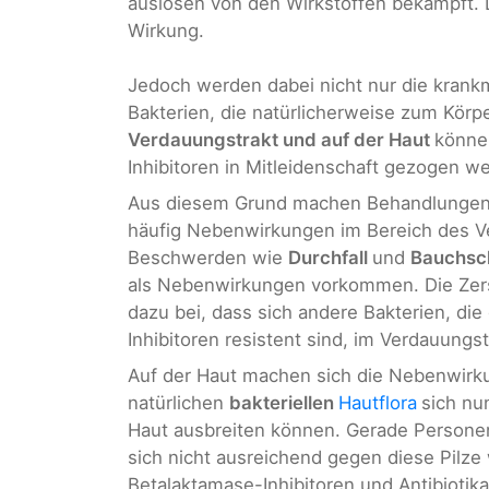
auslösen von den Wirkstoffen bekämpft. 
Wirkung.
Jedoch werden dabei nicht nur die krank
Bakterien, die natürlicherweise zum Körp
Verdauungstrakt und auf der Haut
könne
Inhibitoren in Mitleidenschaft gezogen w
Aus diesem Grund machen Behandlungen m
häufig Nebenwirkungen im Bereich des V
Beschwerden wie
Durchfall
und
Bauchsc
als Nebenwirkungen vorkommen. Die Zers
dazu bei, dass sich andere Bakterien, die
Inhibitoren resistent sind, im Verdauungst
Auf der Haut machen sich die Nebenwirku
natürlichen
bakteriellen
Hautflora
sich nu
Haut ausbreiten können. Gerade Person
sich nicht ausreichend gegen diese Pilze
Betalaktamase-Inhibitoren und Antibiotika