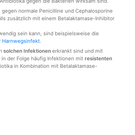
ntibiotika gegen die Bakterien wirksam sind.
e gegen normale Penicilline und Cephalosporine
lls zusätzlich mit einem Betalaktamase-Inhibitor
wendig sein kann, sind beispielsweise die
r
Harnwegsinfekt
.
n
solchen Infektionen
erkrankt sind und mit
n der Folge häufig Infektionen mit
resistenten
biotika in Kombination mit Betalaktamase-