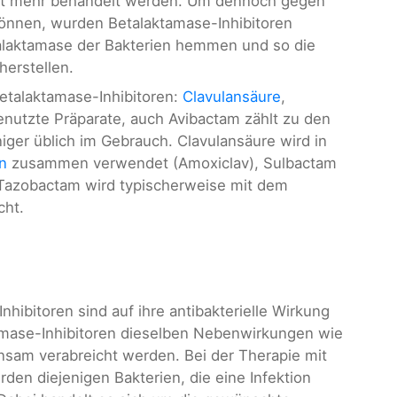
nicht mehr behandelt werden. Um dennoch gegen
können, wurden Betalaktamase-Inhibitoren
alaktamase der Bakterien hemmen und so die
herstellen.
etalaktamase-Inhibitoren:
Clavulansäure
,
enutzte Präparate, auch Avibactam zählt zu den
iger üblich im Gebrauch. Clavulansäure wird in
in
zusammen verwendet (Amoxiclav), Sulbactam
Tazobactam wird typischerweise mit dem
cht.
ibitoren sind auf ihre antibakterielle Wirkung
mase-Inhibitoren dieselben Nebenwirkungen wie
insam verabreicht werden. Bei der Therapie mit
rden diejenigen Bakterien, die eine Infektion