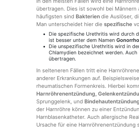
In den meisten Fällen wird eine Harnröh
übertragen. Dies ist sowohl bei Männern 
häufigsten sind
Bakterien
die Auslöser, 
Man unterscheidet hier die
spezifische
vo
Die spezifische Urethritis wird durch
ist besser unter dem Namen
Gonorrh
Die unspezifische Urethritis wird in d
Chlamydien bezeichnet werden. Auch 
übertragen.
In selteneren Fällen tritt eine Harnröh
anderer Erkrankungen auf. Beispielsweis
rheumatischen Formenkreis. Hierbei komm
Harnröhrenentzündung, Gelenkentzündun
Sprunggelenk, und
Bindehautentzündung 
der Harnröhre können zu einer Entzündun
Harnblasenkatheter. Auch allergische Reak
Ursache für eine Harnröhrenentzündung s