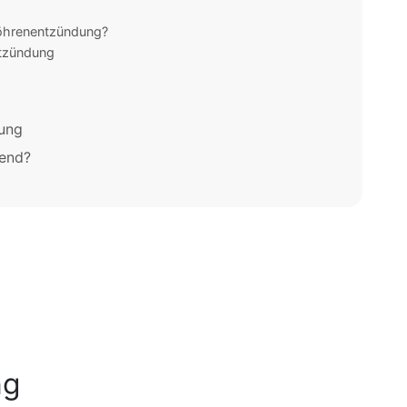
röhrenentzündung?
ntzündung
dung
kend?
ng