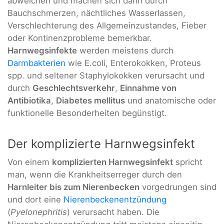
abweichen und machen sich dann durch
Bauchschmerzen, nächtliches Wasserlassen,
Verschlechterung des Allgemeinzustandes, Fieber
oder Kontinenzprobleme bemerkbar.
Harnwegsinfekte
werden meistens durch
Darmbakterien
wie E.coli, Enterokokken, Proteus
spp. und seltener Staphylokokken verursacht und
durch
Geschlechtsverkehr
,
Einnahme von
Antibiotika
,
Diabetes mellitus
und anatomische oder
funktionelle Besonderheiten begünstigt.
Der komplizierte Harnwegsinfekt
Von einem
komplizierten Harnwegsinfekt
spricht
man, wenn die Krankheitserreger durch den
Harnleiter bis zum Nierenbecken
vorgedrungen sind
und dort eine
Nierenbeckenentzündung
(
Pyelonephritis
) verursacht haben. Die