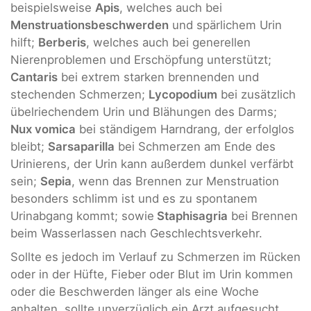
beispielsweise
Apis
, welches auch bei
Menstruationsbeschwerden
und spärlichem Urin
hilft;
Berberis
, welches auch bei generellen
Nierenproblemen und Erschöpfung unterstützt;
Cantaris
bei extrem starken brennenden und
stechenden Schmerzen;
Lycopodium
bei zusätzlich
übelriechendem Urin und Blähungen des Darms;
Nux vomica
bei ständigem Harndrang, der erfolglos
bleibt;
Sarsaparilla
bei Schmerzen am Ende des
Urinierens, der Urin kann außerdem dunkel verfärbt
sein;
Sepia
, wenn das Brennen zur Menstruation
besonders schlimm ist und es zu spontanem
Urinabgang kommt; sowie
Staphisagria
bei Brennen
beim Wasserlassen nach Geschlechtsverkehr.
Sollte es jedoch im Verlauf zu Schmerzen im Rücken
oder in der Hüfte, Fieber oder Blut im Urin kommen
oder die Beschwerden länger als eine Woche
anhalten, sollte unverzüglich ein Arzt aufgesucht